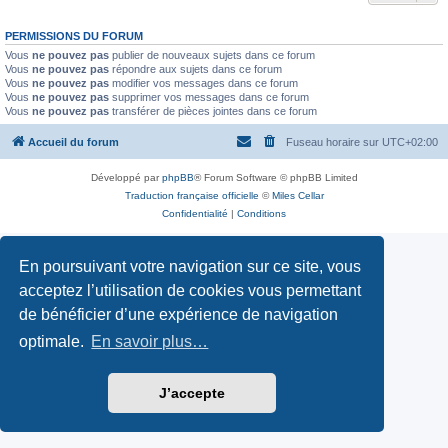
PERMISSIONS DU FORUM
Vous
ne pouvez pas
publier de nouveaux sujets dans ce forum
Vous
ne pouvez pas
répondre aux sujets dans ce forum
Vous
ne pouvez pas
modifier vos messages dans ce forum
Vous
ne pouvez pas
supprimer vos messages dans ce forum
Vous
ne pouvez pas
transférer de pièces jointes dans ce forum
Accueil du forum
Fuseau horaire sur
UTC+02:00
Développé par
phpBB
® Forum Software © phpBB Limited
Traduction française officielle
©
Miles Cellar
Confidentialité
|
Conditions
En poursuivant votre navigation sur ce site, vous
acceptez l’utilisation de cookies vous permettant
de bénéficier d’une expérience de navigation
optimale.
En savoir plus…
J’accepte