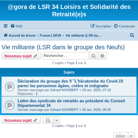
@gora de LSR 34 Loisirs et Solidarité des
Retraité(e)s
FAQ
Inscription
Connexion
R
Accueil du forum
Forum LSR34
Vie militante (LSR dans le groupe des Neufs)
e
Vie militante (LSR dans le groupe des Neufs)
c
Rechercher
Recherche avanc
Nouveau sujet
h
2 sujets • Page
1
sur
1
e
Sujets
r
c
Déclaration du groupe des 9 "L'hécatombe du Covid-19
parmi les personnes âgées, colère et indignatio
h
Dernier message par
Gérard NORBERT
«
29 avr. 2020, 07:10
Réponses :
1
e
Lettre des syndicats de retraités au président du Conseil
r
Départemental 34
Dernier message par
Gérard NORBERT
«
20 avr. 2020, 08:35
Nouveau sujet
2 sujets • Page
1
sur
1
Aller