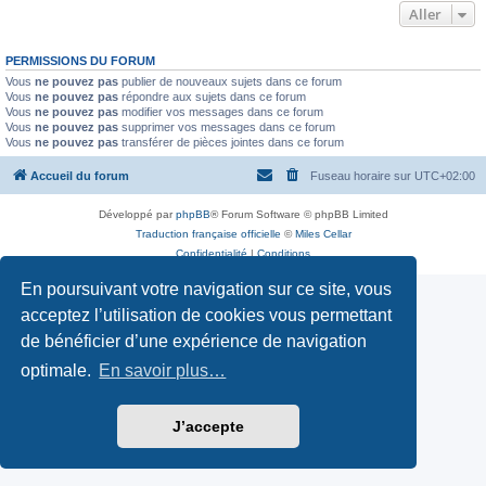
Aller
PERMISSIONS DU FORUM
Vous
ne pouvez pas
publier de nouveaux sujets dans ce forum
Vous
ne pouvez pas
répondre aux sujets dans ce forum
Vous
ne pouvez pas
modifier vos messages dans ce forum
Vous
ne pouvez pas
supprimer vos messages dans ce forum
Vous
ne pouvez pas
transférer de pièces jointes dans ce forum
Accueil du forum
Fuseau horaire sur
UTC+02:00
Développé par
phpBB
® Forum Software © phpBB Limited
Traduction française officielle
©
Miles Cellar
Confidentialité
|
Conditions
En poursuivant votre navigation sur ce site, vous
acceptez l’utilisation de cookies vous permettant
de bénéficier d’une expérience de navigation
optimale.
En savoir plus…
J’accepte