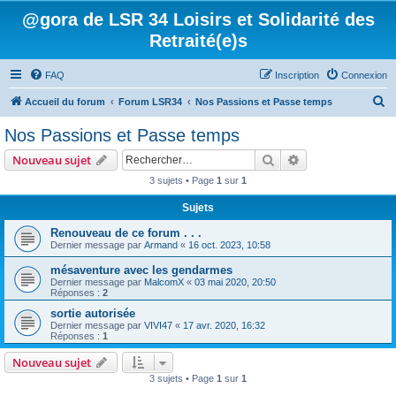
@gora de LSR 34 Loisirs et Solidarité des
Retraité(e)s
FAQ
Inscription
Connexion
R
Accueil du forum
Forum LSR34
Nos Passions et Passe temps
e
Nos Passions et Passe temps
c
Rechercher
Recherche avanc
Nouveau sujet
h
3 sujets • Page
1
sur
1
e
Sujets
r
c
Renouveau de ce forum . . .
Dernier message par
Armand
«
16 oct. 2023, 10:58
h
mésaventure avec les gendarmes
e
Dernier message par
MalcomX
«
03 mai 2020, 20:50
r
Réponses :
2
sortie autorisée
Dernier message par
VIVI47
«
17 avr. 2020, 16:32
Réponses :
1
Nouveau sujet
3 sujets • Page
1
sur
1