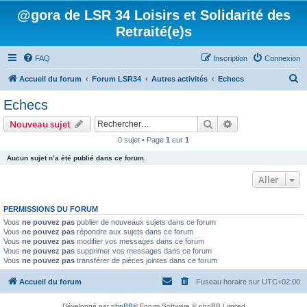
@gora de LSR 34 Loisirs et Solidarité des
Retraité(e)s
FAQ
Inscription
Connexion
R
Accueil du forum
Forum LSR34
Autres activités
Echecs
e
Echecs
c
Rechercher
Recherche avanc
Nouveau sujet
h
0 sujet • Page
1
sur
1
e
Aucun sujet n’a été publié dans ce forum.
r
c
Aller
h
PERMISSIONS DU FORUM
e
Vous
ne pouvez pas
publier de nouveaux sujets dans ce forum
r
Vous
ne pouvez pas
répondre aux sujets dans ce forum
Vous
ne pouvez pas
modifier vos messages dans ce forum
Vous
ne pouvez pas
supprimer vos messages dans ce forum
Vous
ne pouvez pas
transférer de pièces jointes dans ce forum
Accueil du forum
Fuseau horaire sur
UTC+02:00
Développé par
phpBB
® Forum Software © phpBB Limited