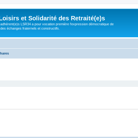
isirs et Solidarité des Retraité(e)s
adhérent(e)s LSR34 a pour vocation première l'expression démocratique de
 des échanges fraternels et constructifs.
thares
cher
cherche avancée