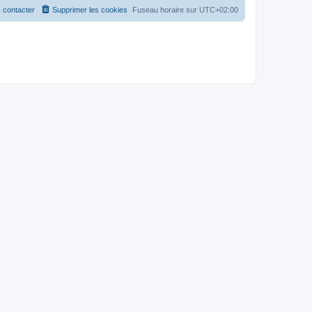
 contacter
Supprimer les cookies
Fuseau horaire sur
UTC+02:00