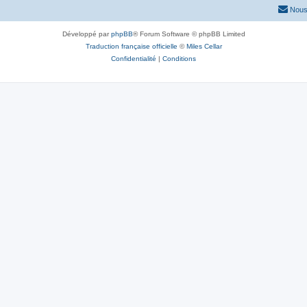
Nous
Développé par
phpBB
® Forum Software © phpBB Limited
Traduction française officielle
©
Miles Cellar
Confidentialité
|
Conditions