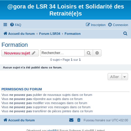
@gora de LSR 34 Loisirs et Solidarité des
Retraité(e)s
FAQ
Inscription
Connexion
R
Accueil du forum
Forum LSR34
Formation
e
Formation
c
Rechercher
Recherche avanc
Nouveau sujet
h
0 sujet • Page
1
sur
1
e
Aucun sujet n’a été publié dans ce forum.
r
c
Aller
h
PERMISSIONS DU FORUM
e
Vous
ne pouvez pas
publier de nouveaux sujets dans ce forum
r
Vous
ne pouvez pas
répondre aux sujets dans ce forum
Vous
ne pouvez pas
modifier vos messages dans ce forum
Vous
ne pouvez pas
supprimer vos messages dans ce forum
Vous
ne pouvez pas
transférer de pièces jointes dans ce forum
Accueil du forum
Fuseau horaire sur
UTC+02:00
Développé par
phpBB
® Forum Software © phpBB Limited