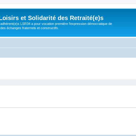
isirs et Solidarité des Retraité(e)s
adhérent(e)s LSR34 a pour vocation première l'expression démocratique de
 des échanges fraternels et constructifs.
cher
cherche avancée