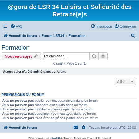
@gora de LSR 34 Loisirs et Solidarité des
Retraité(e)s
FAQ
Inscription
Connexion
R
Accueil du forum
Forum LSR34
Formation
e
Formation
c
Rechercher
Recherche avanc
Nouveau sujet
h
0 sujet • Page
1
sur
1
e
Aucun sujet n’a été publié dans ce forum.
r
c
Aller
h
PERMISSIONS DU FORUM
e
Vous
ne pouvez pas
publier de nouveaux sujets dans ce forum
r
Vous
ne pouvez pas
répondre aux sujets dans ce forum
Vous
ne pouvez pas
modifier vos messages dans ce forum
Vous
ne pouvez pas
supprimer vos messages dans ce forum
Vous
ne pouvez pas
transférer de pièces jointes dans ce forum
Accueil du forum
Fuseau horaire sur
UTC+02:00
Développé par
phpBB
® Forum Software © phpBB Limited