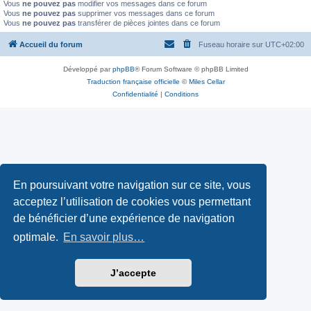
Vous
ne pouvez pas
modifier vos messages dans ce forum
Vous
ne pouvez pas
supprimer vos messages dans ce forum
Vous
ne pouvez pas
transférer de pièces jointes dans ce forum
Accueil du forum
Fuseau horaire sur
UTC+02:00
Développé par
phpBB
® Forum Software © phpBB Limited
Traduction française officielle
©
Miles Cellar
Confidentialité
|
Conditions
En poursuivant votre navigation sur ce site, vous
acceptez l’utilisation de cookies vous permettant
de bénéficier d’une expérience de navigation
optimale.
En savoir plus…
J’accepte