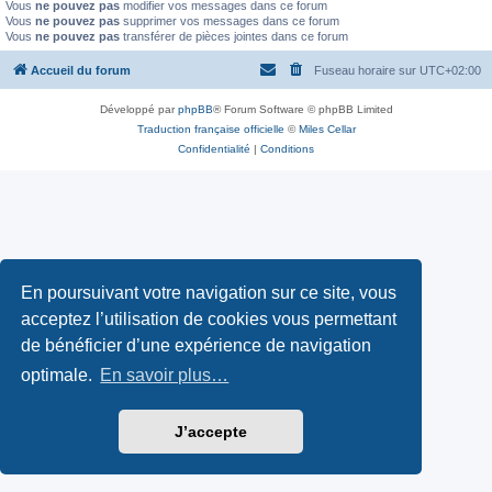
Vous
ne pouvez pas
modifier vos messages dans ce forum
Vous
ne pouvez pas
supprimer vos messages dans ce forum
Vous
ne pouvez pas
transférer de pièces jointes dans ce forum
Accueil du forum
Fuseau horaire sur
UTC+02:00
Développé par
phpBB
® Forum Software © phpBB Limited
Traduction française officielle
©
Miles Cellar
Confidentialité
|
Conditions
En poursuivant votre navigation sur ce site, vous
acceptez l’utilisation de cookies vous permettant
de bénéficier d’une expérience de navigation
optimale.
En savoir plus…
J’accepte