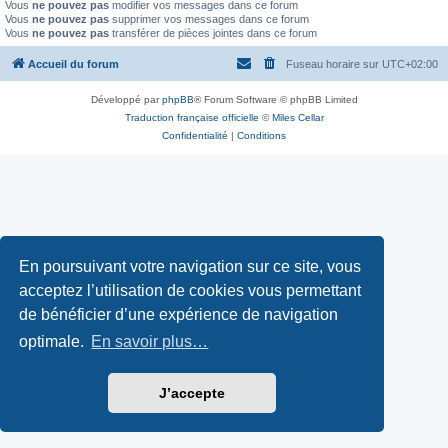
Vous
ne pouvez pas
modifier vos messages dans ce forum
Vous
ne pouvez pas
supprimer vos messages dans ce forum
Vous
ne pouvez pas
transférer de pièces jointes dans ce forum
Accueil du forum
Fuseau horaire sur
UTC+02:00
Développé par
phpBB
® Forum Software © phpBB Limited
Traduction française officielle
©
Miles Cellar
Confidentialité
|
Conditions
En poursuivant votre navigation sur ce site, vous
acceptez l’utilisation de cookies vous permettant
de bénéficier d’une expérience de navigation
optimale.
En savoir plus…
J’accepte