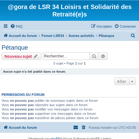
@gora de LSR 34 Loisirs et Solidarité des
Retraité(e)s
FAQ
Inscription
Connexion
R
Accueil du forum
Forum LSR34
Autres activités
Pétanque
e
Pétanque
c
Rechercher
Recherche avanc
Nouveau sujet
h
0 sujet • Page
1
sur
1
e
Aucun sujet n’a été publié dans ce forum.
r
c
Aller
h
PERMISSIONS DU FORUM
e
Vous
ne pouvez pas
publier de nouveaux sujets dans ce forum
r
Vous
ne pouvez pas
répondre aux sujets dans ce forum
Vous
ne pouvez pas
modifier vos messages dans ce forum
Vous
ne pouvez pas
supprimer vos messages dans ce forum
Vous
ne pouvez pas
transférer de pièces jointes dans ce forum
Accueil du forum
Fuseau horaire sur
UTC+02:00
Développé par
phpBB
® Forum Software © phpBB Limited