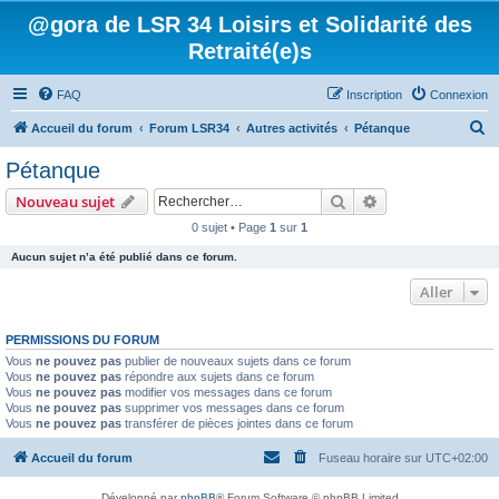
@gora de LSR 34 Loisirs et Solidarité des
Retraité(e)s
FAQ
Inscription
Connexion
R
Accueil du forum
Forum LSR34
Autres activités
Pétanque
e
Pétanque
c
Rechercher
Recherche avanc
Nouveau sujet
h
0 sujet • Page
1
sur
1
e
Aucun sujet n’a été publié dans ce forum.
r
c
Aller
h
PERMISSIONS DU FORUM
e
Vous
ne pouvez pas
publier de nouveaux sujets dans ce forum
r
Vous
ne pouvez pas
répondre aux sujets dans ce forum
Vous
ne pouvez pas
modifier vos messages dans ce forum
Vous
ne pouvez pas
supprimer vos messages dans ce forum
Vous
ne pouvez pas
transférer de pièces jointes dans ce forum
Accueil du forum
Fuseau horaire sur
UTC+02:00
Développé par
phpBB
® Forum Software © phpBB Limited