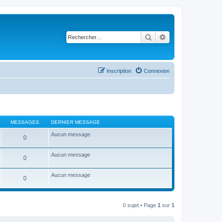
Rechercher
Recherche avancé
Inscription
Connexion
MESSAGES
DERNIER MESSAGE
Aucun message
0
Aucun message
0
Aucun message
0
0 sujet • Page
1
sur
1