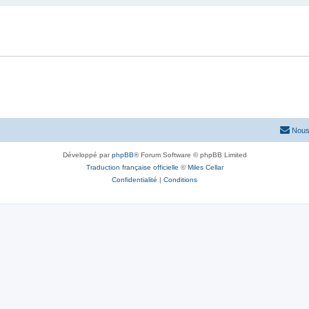
Nous
Développé par
phpBB
® Forum Software © phpBB Limited
Traduction française officielle
©
Miles Cellar
Confidentialité
|
Conditions