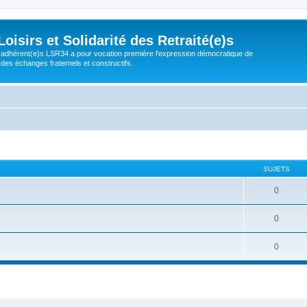
isirs et Solidarité des Retraité(e)s
adhérent(e)s LSR34 a pour vocation première l'expression démocratique de
 des échanges fraternels et constructifs.
SUJETS
0
0
0
cher
cherche avancée