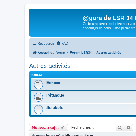
@gora de LSR 34 Lo
Ce forum ouvert exclusivement aux 
chacun(e) de nous. Il doit permettre
Raccourcis
FAQ
Accueil du forum
Forum LSR34
Autres activités
Autres activités
FORUM
Echecs
Pétanque
Scrabble
Recher
Re
Nouveau sujet
Aucun sujet n’a été publié dans ce forum.