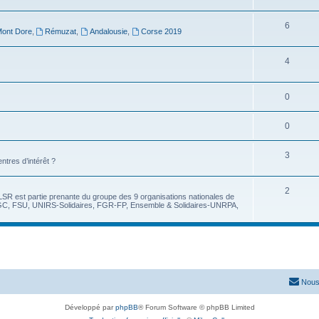
6
ont Dore
,
Rémuzat
,
Andalousie
,
Corse 2019
4
0
0
3
tres d’intérêt ?
2
LSR est partie prenante du groupe des 9 organisations nationales de
 FSU, UNIRS-Solidaires, FGR-FP, Ensemble & Solidaires-UNRPA,
Nous
Développé par
phpBB
® Forum Software © phpBB Limited