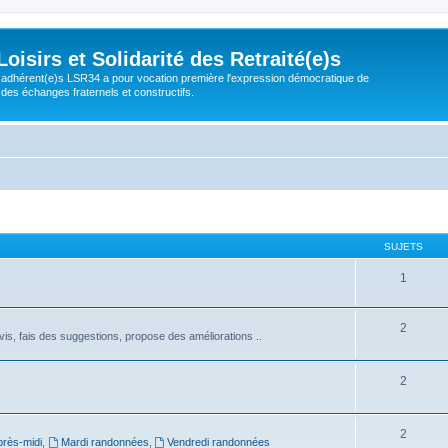
isirs et Solidarité des Retraité(e)s
adhérent(e)s LSR34 a pour vocation première l'expression démocratique de
 des échanges fraternels et constructifs.
SUJETS
1
2
s, fais des suggestions, propose des améliorations ..
2
2
près-midi
,
Mardi randonnées
,
Vendredi randonnées