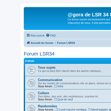
@gora de LSR 34 Lo
Ce forum ouvert exclusivement aux 
chacun(e) de nous. Il doit permettre
Raccourcis
FAQ
Accueil du forum
Forum LSR34
Forum LSR34
FORUM
Tous sujets
Ce qui ne peut être classé dans les autres rubriques...
Communication
Sur les modes de communications mis en place, donne ton avi
Sous-forum :
Infos
Culture
Des idées, des avis, des expériences, exprime toi
Sous-forum :
Quoi de neuf
Randonnées
Sous-forums :
Lundi marche nordique
,
Mardi balades a