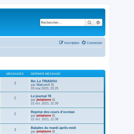
Rechercher
Recherche avancé
Inscription
Connexion
MESSAGES
DERNIER MESSAGE
Re: Le TRIADOU
3
C
par
MalcomX
o
03 mai 2020, 20:25
n
s
Le journal 78
2
u
C
par
jmlatierre
l
o
22 oct. 2021, 11:39
t
n
e
s
Reprise des cours d'occitan
r
2
u
C
par
jmlatierre
l
l
o
22 oct. 2021, 11:38
e
t
n
d
e
s
e
Balades du mardi après-midi
r
3
u
r
C
par
jmlatierre
l
l