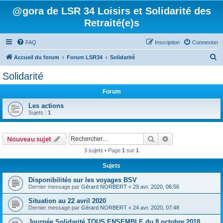
@gora de LSR 34 Loisirs et Solidarité des
Retraité(e)s
FAQ
Inscription
Connexion
R
Accueil du forum
Forum LSR34
Solidarité
e
Solidarité
c
Forum
h
e
Les actions
Sujets :
1
r
c
Rechercher
Recherche avanc
Nouveau sujet
h
3 sujets • Page
1
sur
1
e
r
Sujets
Disponibilités sur les voyages BSV
Dernier message par
Gérard NORBERT
«
29 avr. 2020, 06:56
Situation au 22 avril 2020
Dernier message par
Gérard NORBERT
«
24 avr. 2020, 07:48
Journée Solidarité TOUS ENSEMBLE du 8 octobre 2018