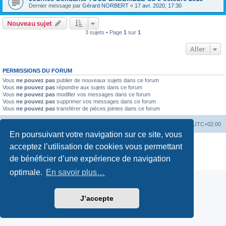
Dernier message par
Gérard NORBERT
«
17 avr. 2020, 17:30
Nouveau sujet
3 sujets • Page
1
sur
1
Aller
PERMISSIONS DU FORUM
Vous
ne pouvez pas
publier de nouveaux sujets dans ce forum
Vous
ne pouvez pas
répondre aux sujets dans ce forum
Vous
ne pouvez pas
modifier vos messages dans ce forum
Vous
ne pouvez pas
supprimer vos messages dans ce forum
Vous
ne pouvez pas
transférer de pièces jointes dans ce forum
Accueil du forum
Fuseau horaire sur
UTC+02:00
En poursuivant votre navigation sur ce site, vous
Développé par
phpBB
® Forum Software © phpBB Limited
acceptez l’utilisation de cookies vous permettant
Traduction française officielle
©
Miles Cellar
de bénéficier d’une expérience de navigation
Confidentialité
|
Conditions
optimale.
En savoir plus…
J’accepte