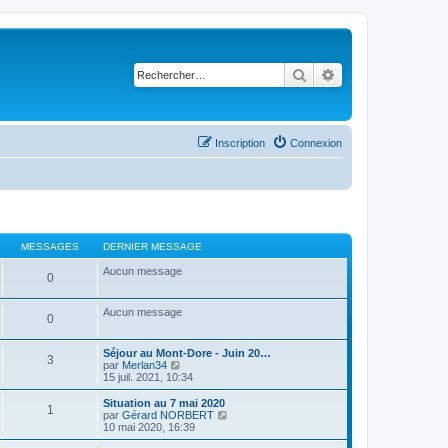
Rechercher
Recherche avancé
Inscription
Connexion
MESSAGES
DERNIER MESSAGE
Aucun message
0
Aucun message
0
Séjour au Mont-Dore - Juin 20…
3
C
par
Merlan34
o
15 juil. 2021, 10:34
n
s
Situation au 7 mai 2020
1
u
C
par
Gérard NORBERT
l
o
10 mai 2020, 16:39
t
n
e