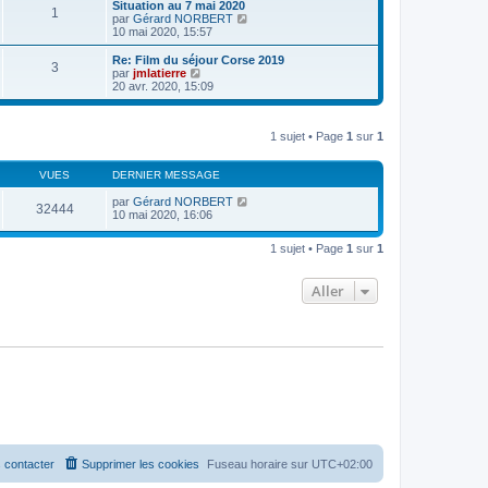
s
Situation au 7 mai 2020
1
r
u
C
par
Gérard NORBERT
l
l
o
10 mai 2020, 15:57
e
t
n
d
e
s
Re: Film du séjour Corse 2019
e
3
r
u
C
par
jmlatierre
r
l
l
o
20 avr. 2020, 15:09
n
e
t
n
i
d
e
s
e
e
r
u
r
r
l
1 sujet • Page
1
sur
1
l
m
n
e
t
e
i
d
e
s
e
e
VUES
DERNIER MESSAGE
r
s
r
r
l
a
m
n
par
Gérard NORBERT
e
32444
g
e
i
10 mai 2020, 16:06
d
e
s
e
e
s
r
r
1 sujet • Page
1
sur
1
a
m
n
g
e
i
e
s
e
Aller
s
r
a
m
g
e
e
s
s
a
g
e
 contacter
Supprimer les cookies
Fuseau horaire sur
UTC+02:00