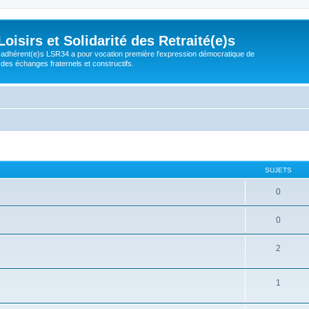
isirs et Solidarité des Retraité(e)s
adhérent(e)s LSR34 a pour vocation première l'expression démocratique de
 des échanges fraternels et constructifs.
SUJETS
0
0
2
1