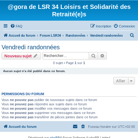
@gora de LSR 34 Loisirs et Solidarité des
Retraité(e)s
FAQ
Inscription
Connexion
R
Accueil du forum
Forum LSR34
Randonnées
Vendredi randonnées
e
Vendredi randonnées
c
Rechercher
Recherche avanc
Nouveau sujet
h
0 sujet • Page
1
sur
1
e
Aucun sujet n’a été publié dans ce forum.
r
c
Aller
h
PERMISSIONS DU FORUM
e
Vous
ne pouvez pas
publier de nouveaux sujets dans ce forum
r
Vous
ne pouvez pas
répondre aux sujets dans ce forum
Vous
ne pouvez pas
modifier vos messages dans ce forum
Vous
ne pouvez pas
supprimer vos messages dans ce forum
Vous
ne pouvez pas
transférer de pièces jointes dans ce forum
Accueil du forum
Fuseau horaire sur
UTC+02:00
Développé par
phpBB
® Forum Software © phpBB Limited