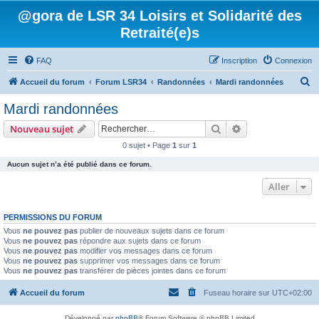
@gora de LSR 34 Loisirs et Solidarité des
Retraité(e)s
FAQ
Inscription
Connexion
R
Accueil du forum
Forum LSR34
Randonnées
Mardi randonnées
e
Mardi randonnées
c
Rechercher
Recherche avanc
Nouveau sujet
h
0 sujet • Page
1
sur
1
e
Aucun sujet n’a été publié dans ce forum.
r
c
Aller
h
PERMISSIONS DU FORUM
e
Vous
ne pouvez pas
publier de nouveaux sujets dans ce forum
r
Vous
ne pouvez pas
répondre aux sujets dans ce forum
Vous
ne pouvez pas
modifier vos messages dans ce forum
Vous
ne pouvez pas
supprimer vos messages dans ce forum
Vous
ne pouvez pas
transférer de pièces jointes dans ce forum
Accueil du forum
Fuseau horaire sur
UTC+02:00
Développé par
phpBB
® Forum Software © phpBB Limited