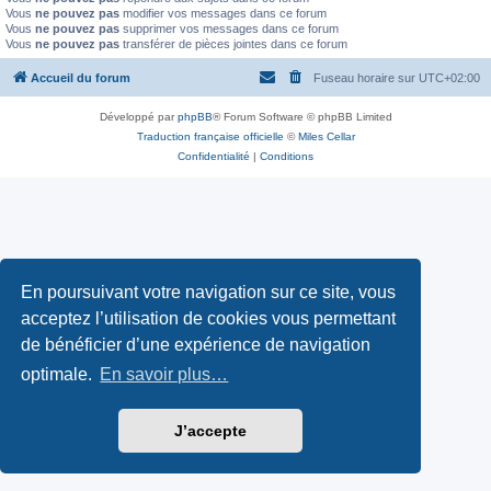
Vous
ne pouvez pas
modifier vos messages dans ce forum
Vous
ne pouvez pas
supprimer vos messages dans ce forum
Vous
ne pouvez pas
transférer de pièces jointes dans ce forum
Accueil du forum
Fuseau horaire sur
UTC+02:00
Développé par
phpBB
® Forum Software © phpBB Limited
Traduction française officielle
©
Miles Cellar
Confidentialité
|
Conditions
En poursuivant votre navigation sur ce site, vous
acceptez l’utilisation de cookies vous permettant
de bénéficier d’une expérience de navigation
optimale.
En savoir plus…
J’accepte