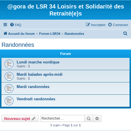
@gora de LSR 34 Loisirs et Solidarité des
Retraité(e)s
FAQ
Inscription
Connexion
R
Accueil du forum
Forum LSR34
Randonnées
e
Randonnées
c
Forum
h
e
Lundi marche nordique
Sujets :
1
r
Mardi balades après-midi
c
Sujets :
1
h
Mardi randonnées
e
r
Vendredi randonnées
Rechercher
Recherche avanc
Nouveau sujet
0 sujet • Page
1
sur
1