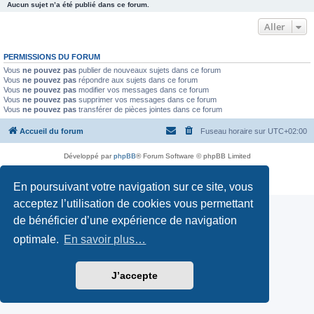
Aucun sujet n’a été publié dans ce forum.
Aller
PERMISSIONS DU FORUM
Vous
ne pouvez pas
publier de nouveaux sujets dans ce forum
Vous
ne pouvez pas
répondre aux sujets dans ce forum
Vous
ne pouvez pas
modifier vos messages dans ce forum
Vous
ne pouvez pas
supprimer vos messages dans ce forum
Vous
ne pouvez pas
transférer de pièces jointes dans ce forum
Accueil du forum
Fuseau horaire sur
UTC+02:00
Développé par
phpBB
® Forum Software © phpBB Limited
Traduction française officielle
©
Miles Cellar
Confidentialité
|
Conditions
En poursuivant votre navigation sur ce site, vous
acceptez l’utilisation de cookies vous permettant
de bénéficier d’une expérience de navigation
optimale.
En savoir plus…
J’accepte