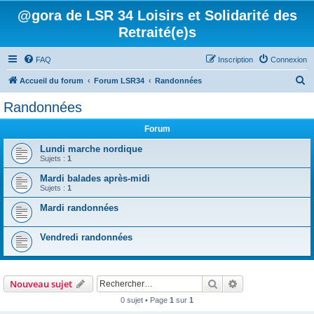
@gora de LSR 34 Loisirs et Solidarité des
Retraité(e)s
FAQ
Inscription
Connexion
R
Accueil du forum
Forum LSR34
Randonnées
e
Randonnées
c
Forum
h
e
Lundi marche nordique
Sujets :
1
r
Mardi balades après-midi
c
Sujets :
1
h
Mardi randonnées
e
r
Vendredi randonnées
Rechercher
Recherche avanc
Nouveau sujet
0 sujet • Page
1
sur
1