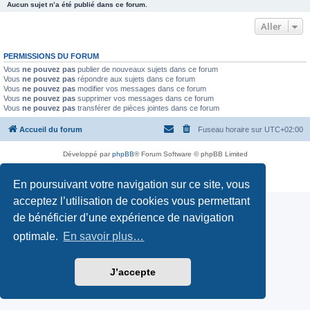
Aucun sujet n’a été publié dans ce forum.
Aller
PERMISSIONS DU FORUM
Vous
ne pouvez pas
publier de nouveaux sujets dans ce forum
Vous
ne pouvez pas
répondre aux sujets dans ce forum
Vous
ne pouvez pas
modifier vos messages dans ce forum
Vous
ne pouvez pas
supprimer vos messages dans ce forum
Vous
ne pouvez pas
transférer de pièces jointes dans ce forum
Accueil du forum
Fuseau horaire sur
UTC+02:00
Développé par
phpBB
® Forum Software © phpBB Limited
Traduction française officielle
©
Miles Cellar
Confidentialité
|
Conditions
En poursuivant votre navigation sur ce site, vous
acceptez l’utilisation de cookies vous permettant
de bénéficier d’une expérience de navigation
optimale.
En savoir plus…
J’accepte