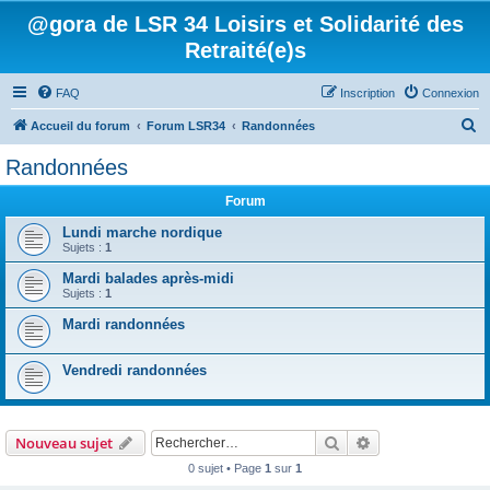
@gora de LSR 34 Loisirs et Solidarité des
Retraité(e)s
FAQ
Inscription
Connexion
R
Accueil du forum
Forum LSR34
Randonnées
e
Randonnées
c
Forum
h
e
Lundi marche nordique
Sujets :
1
r
Mardi balades après-midi
c
Sujets :
1
h
Mardi randonnées
e
r
Vendredi randonnées
Rechercher
Recherche avanc
Nouveau sujet
0 sujet • Page
1
sur
1