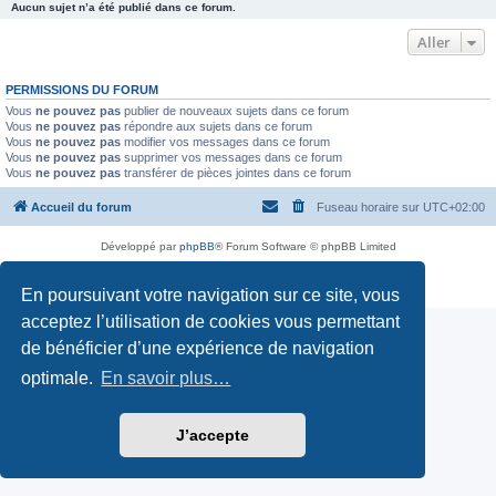
Aucun sujet n’a été publié dans ce forum.
Aller
PERMISSIONS DU FORUM
Vous
ne pouvez pas
publier de nouveaux sujets dans ce forum
Vous
ne pouvez pas
répondre aux sujets dans ce forum
Vous
ne pouvez pas
modifier vos messages dans ce forum
Vous
ne pouvez pas
supprimer vos messages dans ce forum
Vous
ne pouvez pas
transférer de pièces jointes dans ce forum
Accueil du forum
Fuseau horaire sur
UTC+02:00
Développé par
phpBB
® Forum Software © phpBB Limited
Traduction française officielle
©
Miles Cellar
Confidentialité
|
Conditions
En poursuivant votre navigation sur ce site, vous
acceptez l’utilisation de cookies vous permettant
de bénéficier d’une expérience de navigation
optimale.
En savoir plus…
J’accepte