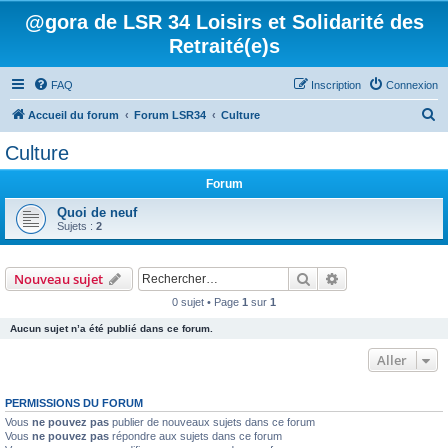
@gora de LSR 34 Loisirs et Solidarité des
Retraité(e)s
FAQ
Inscription
Connexion
R
Accueil du forum
Forum LSR34
Culture
e
Culture
c
Forum
h
e
Quoi de neuf
Sujets :
2
r
c
Rechercher
Recherche avanc
Nouveau sujet
h
0 sujet • Page
1
sur
1
e
Aucun sujet n’a été publié dans ce forum.
r
Aller
PERMISSIONS DU FORUM
Vous
ne pouvez pas
publier de nouveaux sujets dans ce forum
Vous
ne pouvez pas
répondre aux sujets dans ce forum