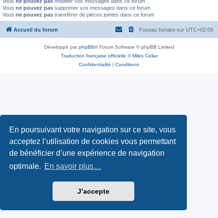
Vous
ne pouvez pas
modifier vos messages dans ce forum
Vous
ne pouvez pas
supprimer vos messages dans ce forum
Vous
ne pouvez pas
transférer de pièces jointes dans ce forum
Accueil du forum
Fuseau horaire sur
UTC+02:00
Développé par
phpBB
® Forum Software © phpBB Limited
Traduction française officielle
©
Miles Cellar
Confidentialité
|
Conditions
En poursuivant votre navigation sur ce site, vous
acceptez l’utilisation de cookies vous permettant
de bénéficier d’une expérience de navigation
optimale.
En savoir plus…
J’accepte