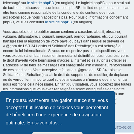
téléchargé sur
le site de phpBB
(en anglais). Le logiciel phpBB a pour seul but
de faciliter les discussions sur internet et phpBB Limited ne peut en aucun cas
être tenu comme responsable de la conduite et du contenu que nous
acceptons et que nous n’acceptons pas. Pour plus d’informations concernant
phpBB, veuillez consulter
le site de phpBB
(en anglais).
Vous acceptez de ne publier aucun contenu à caractère abusif, obscène,
vulgaire, diffamatoire, choquant, menaçant, pornographique, etc. qui pourrait
transgresser la législation de votre pays, du pays dans lequel le serveur de
« @gora de LSR 34 Loisirs et Solidarité des Retraité(e)s » est hébergé ou
encore la loi internationale. Si vous ne respectez pas ces dispositions, vous
vous exposez à un bannissement immédiat et définitif et nous nous réservons
le droit d’avertir votre fournisseur d’accès à internet et les autorités officielles.
L’adresse IP de tous les messages est enregistrée afin d’aider au renforcement
de ces conditions. Vous acceptez le fait que « @gora de LSR 34 Loisirs et
Solidarité des Retraité(e)s » ait le droit de supprimer, de modifier, de déplacer
ou de verrouiller n’importe quel sujet et message à n’importe quel moment si
nous estimons cela nécessaire. En tant qu’utilisateur, vous acceptez que toutes
les informations que vous avez renseignées soient enregistrées dans notre
base de données. Bien que ces informations ne seront pas diffusées à une
tierce partie sans votre consentement, ni « @gora de LSR 34 Loisirs et
En poursuivant votre navigation sur ce site, vous
Solidarité des Retraité(e)s », ni phpBB, ne pourront être tenus comme
acceptez l’utilisation de cookies vous permettant
responsables en cas de tentative de piratage informatique visant à
compromettre vos données.
de bénéficier d’une expérience de navigation
optimale.
En savoir plus…
Accueil du forum
Fuseau horaire sur
UTC+02:00