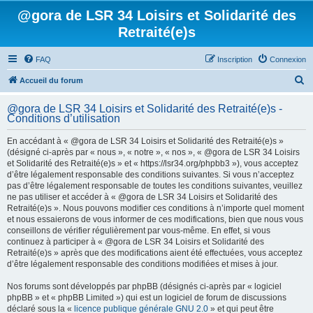
@gora de LSR 34 Loisirs et Solidarité des
Retraité(e)s
FAQ
Inscription
Connexion
R
Accueil du forum
e
@gora de LSR 34 Loisirs et Solidarité des Retraité(e)s -
c
Conditions d’utilisation
h
En accédant à « @gora de LSR 34 Loisirs et Solidarité des Retraité(e)s »
e
(désigné ci-après par « nous », « notre », « nos », « @gora de LSR 34 Loisirs
et Solidarité des Retraité(e)s » et « https://lsr34.org/phpbb3 »), vous acceptez
r
d’être légalement responsable des conditions suivantes. Si vous n’acceptez
c
pas d’être légalement responsable de toutes les conditions suivantes, veuillez
ne pas utiliser et accéder à « @gora de LSR 34 Loisirs et Solidarité des
h
Retraité(e)s ». Nous pouvons modifier ces conditions à n’importe quel moment
e
et nous essaierons de vous informer de ces modifications, bien que nous vous
conseillons de vérifier régulièrement par vous-même. En effet, si vous
r
continuez à participer à « @gora de LSR 34 Loisirs et Solidarité des
Retraité(e)s » après que des modifications aient été effectuées, vous acceptez
d’être légalement responsable des conditions modifiées et mises à jour.
Nos forums sont développés par phpBB (désignés ci-après par « logiciel
phpBB » et « phpBB Limited ») qui est un logiciel de forum de discussions
déclaré sous la «
licence publique générale GNU 2.0
» et qui peut être