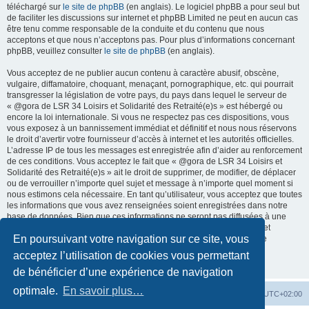
téléchargé sur
le site de phpBB
(en anglais). Le logiciel phpBB a pour seul but
de faciliter les discussions sur internet et phpBB Limited ne peut en aucun cas
être tenu comme responsable de la conduite et du contenu que nous
acceptons et que nous n’acceptons pas. Pour plus d’informations concernant
phpBB, veuillez consulter
le site de phpBB
(en anglais).
Vous acceptez de ne publier aucun contenu à caractère abusif, obscène,
vulgaire, diffamatoire, choquant, menaçant, pornographique, etc. qui pourrait
transgresser la législation de votre pays, du pays dans lequel le serveur de
« @gora de LSR 34 Loisirs et Solidarité des Retraité(e)s » est hébergé ou
encore la loi internationale. Si vous ne respectez pas ces dispositions, vous
vous exposez à un bannissement immédiat et définitif et nous nous réservons
le droit d’avertir votre fournisseur d’accès à internet et les autorités officielles.
L’adresse IP de tous les messages est enregistrée afin d’aider au renforcement
de ces conditions. Vous acceptez le fait que « @gora de LSR 34 Loisirs et
Solidarité des Retraité(e)s » ait le droit de supprimer, de modifier, de déplacer
ou de verrouiller n’importe quel sujet et message à n’importe quel moment si
nous estimons cela nécessaire. En tant qu’utilisateur, vous acceptez que toutes
les informations que vous avez renseignées soient enregistrées dans notre
base de données. Bien que ces informations ne seront pas diffusées à une
tierce partie sans votre consentement, ni « @gora de LSR 34 Loisirs et
En poursuivant votre navigation sur ce site, vous
Solidarité des Retraité(e)s », ni phpBB, ne pourront être tenus comme
responsables en cas de tentative de piratage informatique visant à
acceptez l’utilisation de cookies vous permettant
compromettre vos données.
de bénéficier d’une expérience de navigation
optimale.
En savoir plus…
Accueil du forum
Fuseau horaire sur
UTC+02:00