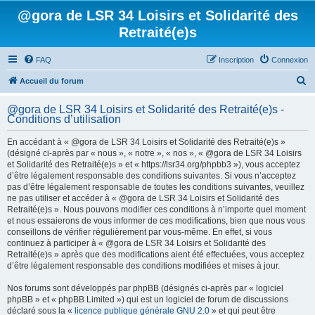
@gora de LSR 34 Loisirs et Solidarité des
Retraité(e)s
FAQ
Inscription
Connexion
R
Accueil du forum
e
@gora de LSR 34 Loisirs et Solidarité des Retraité(e)s -
c
Conditions d’utilisation
h
En accédant à « @gora de LSR 34 Loisirs et Solidarité des Retraité(e)s »
e
(désigné ci-après par « nous », « notre », « nos », « @gora de LSR 34 Loisirs
et Solidarité des Retraité(e)s » et « https://lsr34.org/phpbb3 »), vous acceptez
r
d’être légalement responsable des conditions suivantes. Si vous n’acceptez
c
pas d’être légalement responsable de toutes les conditions suivantes, veuillez
ne pas utiliser et accéder à « @gora de LSR 34 Loisirs et Solidarité des
h
Retraité(e)s ». Nous pouvons modifier ces conditions à n’importe quel moment
e
et nous essaierons de vous informer de ces modifications, bien que nous vous
conseillons de vérifier régulièrement par vous-même. En effet, si vous
r
continuez à participer à « @gora de LSR 34 Loisirs et Solidarité des
Retraité(e)s » après que des modifications aient été effectuées, vous acceptez
d’être légalement responsable des conditions modifiées et mises à jour.
Nos forums sont développés par phpBB (désignés ci-après par « logiciel
phpBB » et « phpBB Limited ») qui est un logiciel de forum de discussions
déclaré sous la «
licence publique générale GNU 2.0
» et qui peut être