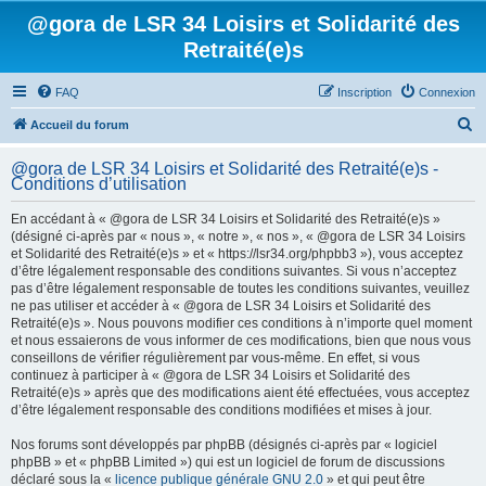
@gora de LSR 34 Loisirs et Solidarité des
Retraité(e)s
FAQ
Inscription
Connexion
R
Accueil du forum
e
@gora de LSR 34 Loisirs et Solidarité des Retraité(e)s -
c
Conditions d’utilisation
h
En accédant à « @gora de LSR 34 Loisirs et Solidarité des Retraité(e)s »
e
(désigné ci-après par « nous », « notre », « nos », « @gora de LSR 34 Loisirs
et Solidarité des Retraité(e)s » et « https://lsr34.org/phpbb3 »), vous acceptez
r
d’être légalement responsable des conditions suivantes. Si vous n’acceptez
c
pas d’être légalement responsable de toutes les conditions suivantes, veuillez
ne pas utiliser et accéder à « @gora de LSR 34 Loisirs et Solidarité des
h
Retraité(e)s ». Nous pouvons modifier ces conditions à n’importe quel moment
e
et nous essaierons de vous informer de ces modifications, bien que nous vous
conseillons de vérifier régulièrement par vous-même. En effet, si vous
r
continuez à participer à « @gora de LSR 34 Loisirs et Solidarité des
Retraité(e)s » après que des modifications aient été effectuées, vous acceptez
d’être légalement responsable des conditions modifiées et mises à jour.
Nos forums sont développés par phpBB (désignés ci-après par « logiciel
phpBB » et « phpBB Limited ») qui est un logiciel de forum de discussions
déclaré sous la «
licence publique générale GNU 2.0
» et qui peut être