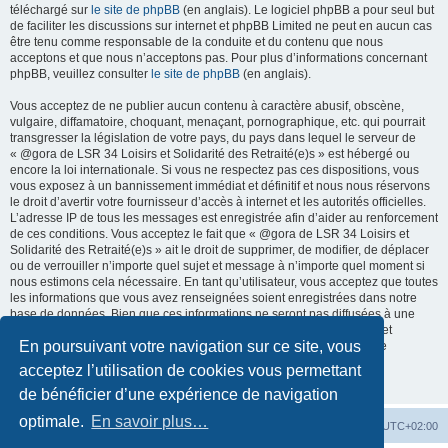
téléchargé sur
le site de phpBB
(en anglais). Le logiciel phpBB a pour seul but
de faciliter les discussions sur internet et phpBB Limited ne peut en aucun cas
être tenu comme responsable de la conduite et du contenu que nous
acceptons et que nous n’acceptons pas. Pour plus d’informations concernant
phpBB, veuillez consulter
le site de phpBB
(en anglais).
Vous acceptez de ne publier aucun contenu à caractère abusif, obscène,
vulgaire, diffamatoire, choquant, menaçant, pornographique, etc. qui pourrait
transgresser la législation de votre pays, du pays dans lequel le serveur de
« @gora de LSR 34 Loisirs et Solidarité des Retraité(e)s » est hébergé ou
encore la loi internationale. Si vous ne respectez pas ces dispositions, vous
vous exposez à un bannissement immédiat et définitif et nous nous réservons
le droit d’avertir votre fournisseur d’accès à internet et les autorités officielles.
L’adresse IP de tous les messages est enregistrée afin d’aider au renforcement
de ces conditions. Vous acceptez le fait que « @gora de LSR 34 Loisirs et
Solidarité des Retraité(e)s » ait le droit de supprimer, de modifier, de déplacer
ou de verrouiller n’importe quel sujet et message à n’importe quel moment si
nous estimons cela nécessaire. En tant qu’utilisateur, vous acceptez que toutes
les informations que vous avez renseignées soient enregistrées dans notre
base de données. Bien que ces informations ne seront pas diffusées à une
tierce partie sans votre consentement, ni « @gora de LSR 34 Loisirs et
En poursuivant votre navigation sur ce site, vous
Solidarité des Retraité(e)s », ni phpBB, ne pourront être tenus comme
responsables en cas de tentative de piratage informatique visant à
acceptez l’utilisation de cookies vous permettant
compromettre vos données.
de bénéficier d’une expérience de navigation
optimale.
En savoir plus…
Accueil du forum
Fuseau horaire sur
UTC+02:00