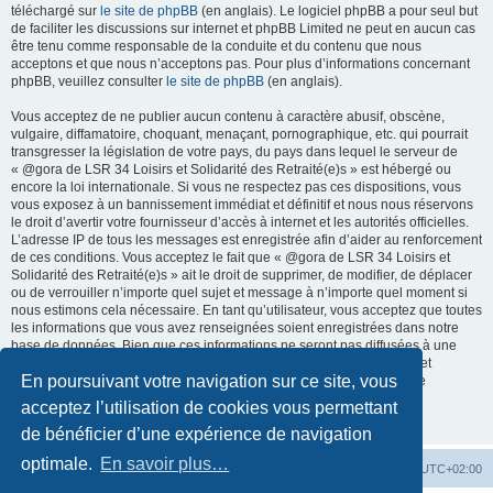
téléchargé sur
le site de phpBB
(en anglais). Le logiciel phpBB a pour seul but
de faciliter les discussions sur internet et phpBB Limited ne peut en aucun cas
être tenu comme responsable de la conduite et du contenu que nous
acceptons et que nous n’acceptons pas. Pour plus d’informations concernant
phpBB, veuillez consulter
le site de phpBB
(en anglais).
Vous acceptez de ne publier aucun contenu à caractère abusif, obscène,
vulgaire, diffamatoire, choquant, menaçant, pornographique, etc. qui pourrait
transgresser la législation de votre pays, du pays dans lequel le serveur de
« @gora de LSR 34 Loisirs et Solidarité des Retraité(e)s » est hébergé ou
encore la loi internationale. Si vous ne respectez pas ces dispositions, vous
vous exposez à un bannissement immédiat et définitif et nous nous réservons
le droit d’avertir votre fournisseur d’accès à internet et les autorités officielles.
L’adresse IP de tous les messages est enregistrée afin d’aider au renforcement
de ces conditions. Vous acceptez le fait que « @gora de LSR 34 Loisirs et
Solidarité des Retraité(e)s » ait le droit de supprimer, de modifier, de déplacer
ou de verrouiller n’importe quel sujet et message à n’importe quel moment si
nous estimons cela nécessaire. En tant qu’utilisateur, vous acceptez que toutes
les informations que vous avez renseignées soient enregistrées dans notre
base de données. Bien que ces informations ne seront pas diffusées à une
tierce partie sans votre consentement, ni « @gora de LSR 34 Loisirs et
En poursuivant votre navigation sur ce site, vous
Solidarité des Retraité(e)s », ni phpBB, ne pourront être tenus comme
responsables en cas de tentative de piratage informatique visant à
acceptez l’utilisation de cookies vous permettant
compromettre vos données.
de bénéficier d’une expérience de navigation
optimale.
En savoir plus…
Accueil du forum
Fuseau horaire sur
UTC+02:00