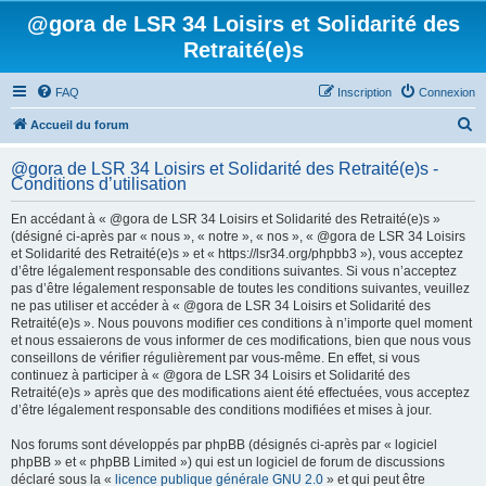
@gora de LSR 34 Loisirs et Solidarité des
Retraité(e)s
FAQ
Inscription
Connexion
R
Accueil du forum
e
@gora de LSR 34 Loisirs et Solidarité des Retraité(e)s -
c
Conditions d’utilisation
h
En accédant à « @gora de LSR 34 Loisirs et Solidarité des Retraité(e)s »
e
(désigné ci-après par « nous », « notre », « nos », « @gora de LSR 34 Loisirs
et Solidarité des Retraité(e)s » et « https://lsr34.org/phpbb3 »), vous acceptez
r
d’être légalement responsable des conditions suivantes. Si vous n’acceptez
c
pas d’être légalement responsable de toutes les conditions suivantes, veuillez
ne pas utiliser et accéder à « @gora de LSR 34 Loisirs et Solidarité des
h
Retraité(e)s ». Nous pouvons modifier ces conditions à n’importe quel moment
e
et nous essaierons de vous informer de ces modifications, bien que nous vous
conseillons de vérifier régulièrement par vous-même. En effet, si vous
r
continuez à participer à « @gora de LSR 34 Loisirs et Solidarité des
Retraité(e)s » après que des modifications aient été effectuées, vous acceptez
d’être légalement responsable des conditions modifiées et mises à jour.
Nos forums sont développés par phpBB (désignés ci-après par « logiciel
phpBB » et « phpBB Limited ») qui est un logiciel de forum de discussions
déclaré sous la «
licence publique générale GNU 2.0
» et qui peut être