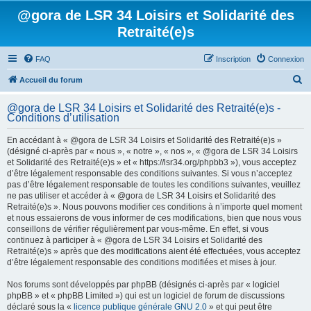
@gora de LSR 34 Loisirs et Solidarité des
Retraité(e)s
FAQ
Inscription
Connexion
R
Accueil du forum
e
@gora de LSR 34 Loisirs et Solidarité des Retraité(e)s -
c
Conditions d’utilisation
h
En accédant à « @gora de LSR 34 Loisirs et Solidarité des Retraité(e)s »
e
(désigné ci-après par « nous », « notre », « nos », « @gora de LSR 34 Loisirs
et Solidarité des Retraité(e)s » et « https://lsr34.org/phpbb3 »), vous acceptez
r
d’être légalement responsable des conditions suivantes. Si vous n’acceptez
c
pas d’être légalement responsable de toutes les conditions suivantes, veuillez
ne pas utiliser et accéder à « @gora de LSR 34 Loisirs et Solidarité des
h
Retraité(e)s ». Nous pouvons modifier ces conditions à n’importe quel moment
e
et nous essaierons de vous informer de ces modifications, bien que nous vous
conseillons de vérifier régulièrement par vous-même. En effet, si vous
r
continuez à participer à « @gora de LSR 34 Loisirs et Solidarité des
Retraité(e)s » après que des modifications aient été effectuées, vous acceptez
d’être légalement responsable des conditions modifiées et mises à jour.
Nos forums sont développés par phpBB (désignés ci-après par « logiciel
phpBB » et « phpBB Limited ») qui est un logiciel de forum de discussions
déclaré sous la «
licence publique générale GNU 2.0
» et qui peut être