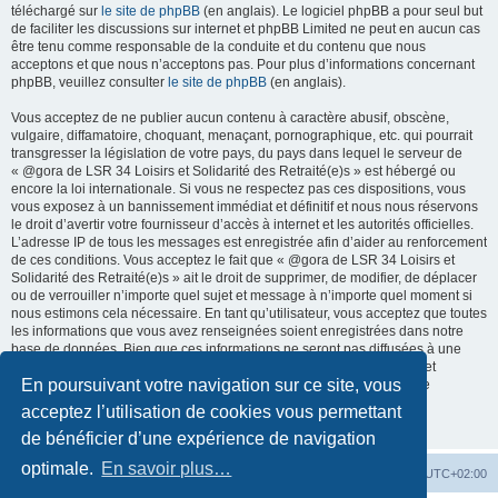
téléchargé sur
le site de phpBB
(en anglais). Le logiciel phpBB a pour seul but
de faciliter les discussions sur internet et phpBB Limited ne peut en aucun cas
être tenu comme responsable de la conduite et du contenu que nous
acceptons et que nous n’acceptons pas. Pour plus d’informations concernant
phpBB, veuillez consulter
le site de phpBB
(en anglais).
Vous acceptez de ne publier aucun contenu à caractère abusif, obscène,
vulgaire, diffamatoire, choquant, menaçant, pornographique, etc. qui pourrait
transgresser la législation de votre pays, du pays dans lequel le serveur de
« @gora de LSR 34 Loisirs et Solidarité des Retraité(e)s » est hébergé ou
encore la loi internationale. Si vous ne respectez pas ces dispositions, vous
vous exposez à un bannissement immédiat et définitif et nous nous réservons
le droit d’avertir votre fournisseur d’accès à internet et les autorités officielles.
L’adresse IP de tous les messages est enregistrée afin d’aider au renforcement
de ces conditions. Vous acceptez le fait que « @gora de LSR 34 Loisirs et
Solidarité des Retraité(e)s » ait le droit de supprimer, de modifier, de déplacer
ou de verrouiller n’importe quel sujet et message à n’importe quel moment si
nous estimons cela nécessaire. En tant qu’utilisateur, vous acceptez que toutes
les informations que vous avez renseignées soient enregistrées dans notre
base de données. Bien que ces informations ne seront pas diffusées à une
tierce partie sans votre consentement, ni « @gora de LSR 34 Loisirs et
En poursuivant votre navigation sur ce site, vous
Solidarité des Retraité(e)s », ni phpBB, ne pourront être tenus comme
responsables en cas de tentative de piratage informatique visant à
acceptez l’utilisation de cookies vous permettant
compromettre vos données.
de bénéficier d’une expérience de navigation
optimale.
En savoir plus…
Accueil du forum
Fuseau horaire sur
UTC+02:00