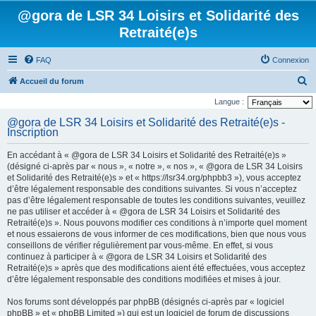
@gora de LSR 34 Loisirs et Solidarité des
Retraité(e)s
FAQ
Connexion
R
Accueil du forum
e
Langue :
c
@gora de LSR 34 Loisirs et Solidarité des Retraité(e)s -
Inscription
h
e
En accédant à « @gora de LSR 34 Loisirs et Solidarité des Retraité(e)s »
r
(désigné ci-après par « nous », « notre », « nos », « @gora de LSR 34 Loisirs
et Solidarité des Retraité(e)s » et « https://lsr34.org/phpbb3 »), vous acceptez
c
d’être légalement responsable des conditions suivantes. Si vous n’acceptez
h
pas d’être légalement responsable de toutes les conditions suivantes, veuillez
ne pas utiliser et accéder à « @gora de LSR 34 Loisirs et Solidarité des
e
Retraité(e)s ». Nous pouvons modifier ces conditions à n’importe quel moment
r
et nous essaierons de vous informer de ces modifications, bien que nous vous
conseillons de vérifier régulièrement par vous-même. En effet, si vous
continuez à participer à « @gora de LSR 34 Loisirs et Solidarité des
Retraité(e)s » après que des modifications aient été effectuées, vous acceptez
d’être légalement responsable des conditions modifiées et mises à jour.
Nos forums sont développés par phpBB (désignés ci-après par « logiciel
phpBB » et « phpBB Limited ») qui est un logiciel de forum de discussions