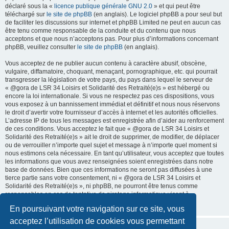
déclaré sous la «
licence publique générale GNU 2.0
» et qui peut être
téléchargé sur
le site de phpBB
(en anglais). Le logiciel phpBB a pour seul but
de faciliter les discussions sur internet et phpBB Limited ne peut en aucun cas
être tenu comme responsable de la conduite et du contenu que nous
acceptons et que nous n’acceptons pas. Pour plus d’informations concernant
phpBB, veuillez consulter
le site de phpBB
(en anglais).
Vous acceptez de ne publier aucun contenu à caractère abusif, obscène,
vulgaire, diffamatoire, choquant, menaçant, pornographique, etc. qui pourrait
transgresser la législation de votre pays, du pays dans lequel le serveur de
« @gora de LSR 34 Loisirs et Solidarité des Retraité(e)s » est hébergé ou
encore la loi internationale. Si vous ne respectez pas ces dispositions, vous
vous exposez à un bannissement immédiat et définitif et nous nous réservons
le droit d’avertir votre fournisseur d’accès à internet et les autorités officielles.
L’adresse IP de tous les messages est enregistrée afin d’aider au renforcement
de ces conditions. Vous acceptez le fait que « @gora de LSR 34 Loisirs et
Solidarité des Retraité(e)s » ait le droit de supprimer, de modifier, de déplacer
ou de verrouiller n’importe quel sujet et message à n’importe quel moment si
nous estimons cela nécessaire. En tant qu’utilisateur, vous acceptez que toutes
les informations que vous avez renseignées soient enregistrées dans notre
base de données. Bien que ces informations ne seront pas diffusées à une
tierce partie sans votre consentement, ni « @gora de LSR 34 Loisirs et
Solidarité des Retraité(e)s », ni phpBB, ne pourront être tenus comme
responsables en cas de tentative de piratage informatique visant à
compromettre vos données.
En poursuivant votre navigation sur ce site, vous
acceptez l’utilisation de cookies vous permettant