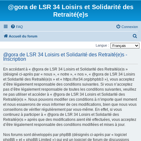
@gora de LSR 34 Loisirs et Solidarité des
Retraité(e)s
FAQ
Connexion
R
Accueil du forum
e
Langue :
c
@gora de LSR 34 Loisirs et Solidarité des Retraité(e)s -
Inscription
h
e
En accédant à « @gora de LSR 34 Loisirs et Solidarité des Retraité(e)s »
r
(désigné ci-après par « nous », « notre », « nos », « @gora de LSR 34 Loisirs
et Solidarité des Retraité(e)s » et « https://lsr34.org/phpbb3 »), vous acceptez
c
d’être légalement responsable des conditions suivantes. Si vous n’acceptez
h
pas d’être légalement responsable de toutes les conditions suivantes, veuillez
ne pas utiliser et accéder à « @gora de LSR 34 Loisirs et Solidarité des
e
Retraité(e)s ». Nous pouvons modifier ces conditions à n’importe quel moment
r
et nous essaierons de vous informer de ces modifications, bien que nous vous
conseillons de vérifier régulièrement par vous-même. En effet, si vous
continuez à participer à « @gora de LSR 34 Loisirs et Solidarité des
Retraité(e)s » après que des modifications aient été effectuées, vous acceptez
d’être légalement responsable des conditions modifiées et mises à jour.
Nos forums sont développés par phpBB (désignés ci-après par « logiciel
phpBB » et « phpBB Limited ») qui est un logiciel de forum de discussions