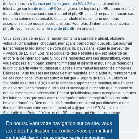
déclaré sous la «
licence publique générale GNU 2.0
» et qui peut être
téléchargé sur
le site de phpBB
(en anglais). Le logiciel phpBB a pour seul but
de faciliter les discussions sur internet et phpBB Limited ne peut en aucun cas
être tenu comme responsable de la conduite et du contenu que nous
acceptons et que nous n’acceptons pas. Pour plus d’informations concernant
phpBB, veuillez consulter
le site de phpBB
(en anglais).
Vous acceptez de ne publier aucun contenu à caractère abusif, obscène,
vulgaire, diffamatoire, choquant, menaçant, pornographique, etc. qui pourrait
transgresser la législation de votre pays, du pays dans lequel le serveur de
« @gora de LSR 34 Loisirs et Solidarité des Retraité(e)s » est hébergé ou
encore la loi internationale. Si vous ne respectez pas ces dispositions, vous
vous exposez à un bannissement immédiat et définitif et nous nous réservons
le droit d’avertir votre fournisseur d’accès à internet et les autorités officielles.
L’adresse IP de tous les messages est enregistrée afin d’aider au renforcement
de ces conditions. Vous acceptez le fait que « @gora de LSR 34 Loisirs et
Solidarité des Retraité(e)s » ait le droit de supprimer, de modifier, de déplacer
ou de verrouiller n’importe quel sujet et message à n’importe quel moment si
nous estimons cela nécessaire. En tant qu’utilisateur, vous acceptez que toutes
les informations que vous avez renseignées soient enregistrées dans notre
base de données. Bien que ces informations ne seront pas diffusées à une
tierce partie sans votre consentement, ni « @gora de LSR 34 Loisirs et
Solidarité des Retraité(e)s », ni phpBB, ne pourront être tenus comme
responsables en cas de tentative de piratage informatique visant à
En poursuivant votre navigation sur ce site, vous
compromettre vos données.
acceptez l’utilisation de cookies vous permettant
de bénéficier d’une expérience de navigation