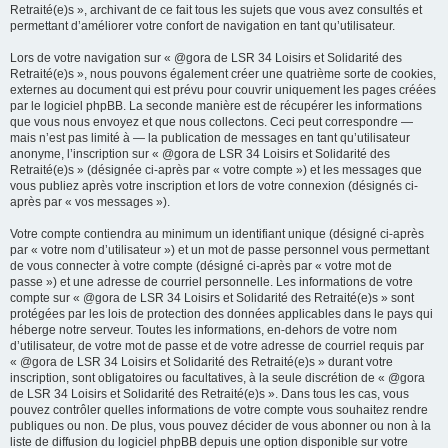
Retraité(e)s », archivant de ce fait tous les sujets que vous avez consultés et
permettant d’améliorer votre confort de navigation en tant qu’utilisateur.
Lors de votre navigation sur « @gora de LSR 34 Loisirs et Solidarité des
Retraité(e)s », nous pouvons également créer une quatrième sorte de cookies,
externes au document qui est prévu pour couvrir uniquement les pages créées
par le logiciel phpBB. La seconde manière est de récupérer les informations
que vous nous envoyez et que nous collectons. Ceci peut correspondre —
mais n’est pas limité à — la publication de messages en tant qu’utilisateur
anonyme, l’inscription sur « @gora de LSR 34 Loisirs et Solidarité des
Retraité(e)s » (désignée ci-après par « votre compte ») et les messages que
vous publiez après votre inscription et lors de votre connexion (désignés ci-
après par « vos messages »).
Votre compte contiendra au minimum un identifiant unique (désigné ci-après
par « votre nom d’utilisateur ») et un mot de passe personnel vous permettant
de vous connecter à votre compte (désigné ci-après par « votre mot de
passe ») et une adresse de courriel personnelle. Les informations de votre
compte sur « @gora de LSR 34 Loisirs et Solidarité des Retraité(e)s » sont
protégées par les lois de protection des données applicables dans le pays qui
héberge notre serveur. Toutes les informations, en-dehors de votre nom
d’utilisateur, de votre mot de passe et de votre adresse de courriel requis par
« @gora de LSR 34 Loisirs et Solidarité des Retraité(e)s » durant votre
inscription, sont obligatoires ou facultatives, à la seule discrétion de « @gora
de LSR 34 Loisirs et Solidarité des Retraité(e)s ». Dans tous les cas, vous
pouvez contrôler quelles informations de votre compte vous souhaitez rendre
publiques ou non. De plus, vous pouvez décider de vous abonner ou non à la
liste de diffusion du logiciel phpBB depuis une option disponible sur votre