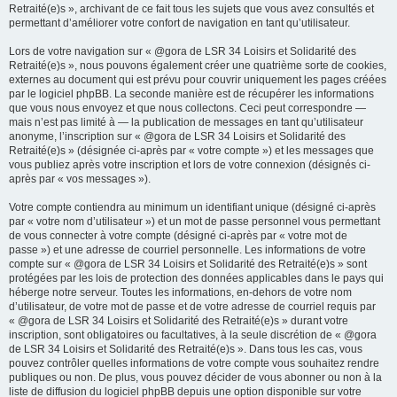
Retraité(e)s », archivant de ce fait tous les sujets que vous avez consultés et
permettant d’améliorer votre confort de navigation en tant qu’utilisateur.
Lors de votre navigation sur « @gora de LSR 34 Loisirs et Solidarité des
Retraité(e)s », nous pouvons également créer une quatrième sorte de cookies,
externes au document qui est prévu pour couvrir uniquement les pages créées
par le logiciel phpBB. La seconde manière est de récupérer les informations
que vous nous envoyez et que nous collectons. Ceci peut correspondre —
mais n’est pas limité à — la publication de messages en tant qu’utilisateur
anonyme, l’inscription sur « @gora de LSR 34 Loisirs et Solidarité des
Retraité(e)s » (désignée ci-après par « votre compte ») et les messages que
vous publiez après votre inscription et lors de votre connexion (désignés ci-
après par « vos messages »).
Votre compte contiendra au minimum un identifiant unique (désigné ci-après
par « votre nom d’utilisateur ») et un mot de passe personnel vous permettant
de vous connecter à votre compte (désigné ci-après par « votre mot de
passe ») et une adresse de courriel personnelle. Les informations de votre
compte sur « @gora de LSR 34 Loisirs et Solidarité des Retraité(e)s » sont
protégées par les lois de protection des données applicables dans le pays qui
héberge notre serveur. Toutes les informations, en-dehors de votre nom
d’utilisateur, de votre mot de passe et de votre adresse de courriel requis par
« @gora de LSR 34 Loisirs et Solidarité des Retraité(e)s » durant votre
inscription, sont obligatoires ou facultatives, à la seule discrétion de « @gora
de LSR 34 Loisirs et Solidarité des Retraité(e)s ». Dans tous les cas, vous
pouvez contrôler quelles informations de votre compte vous souhaitez rendre
publiques ou non. De plus, vous pouvez décider de vous abonner ou non à la
liste de diffusion du logiciel phpBB depuis une option disponible sur votre