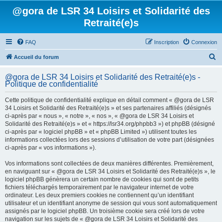
@gora de LSR 34 Loisirs et Solidarité des
Retraité(e)s
FAQ
Inscription
Connexion
R
Accueil du forum
e
@gora de LSR 34 Loisirs et Solidarité des Retraité(e)s -
c
Politique de confidentialité
h
Cette politique de confidentialité explique en détail comment « @gora de LSR
e
34 Loisirs et Solidarité des Retraité(e)s » et ses partenaires affiliés (désignés
ci-après par « nous », « notre », « nos », « @gora de LSR 34 Loisirs et
r
Solidarité des Retraité(e)s » et « https://lsr34.org/phpbb3 ») et phpBB (désigné
c
ci-après par « logiciel phpBB » et « phpBB Limited ») utilisent toutes les
informations collectées lors des sessions d’utilisation de votre part (désignées
h
ci-après par « vos informations »).
e
Vos informations sont collectées de deux manières différentes. Premièrement,
r
en naviguant sur « @gora de LSR 34 Loisirs et Solidarité des Retraité(e)s », le
logiciel phpBB génèrera un certain nombre de cookies qui sont de petits
fichiers téléchargés temporairement par le navigateur internet de votre
ordinateur. Les deux premiers cookies ne contiennent qu’un identifiant
utilisateur et un identifiant anonyme de session qui vous sont automatiquement
assignés par le logiciel phpBB. Un troisième cookie sera créé lors de votre
navigation sur les sujets de « @gora de LSR 34 Loisirs et Solidarité des