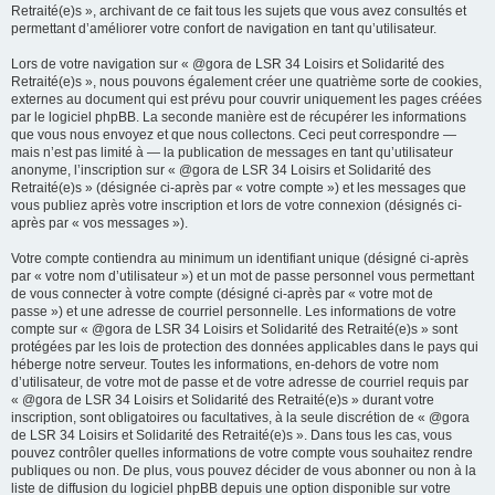
Retraité(e)s », archivant de ce fait tous les sujets que vous avez consultés et
permettant d’améliorer votre confort de navigation en tant qu’utilisateur.
Lors de votre navigation sur « @gora de LSR 34 Loisirs et Solidarité des
Retraité(e)s », nous pouvons également créer une quatrième sorte de cookies,
externes au document qui est prévu pour couvrir uniquement les pages créées
par le logiciel phpBB. La seconde manière est de récupérer les informations
que vous nous envoyez et que nous collectons. Ceci peut correspondre —
mais n’est pas limité à — la publication de messages en tant qu’utilisateur
anonyme, l’inscription sur « @gora de LSR 34 Loisirs et Solidarité des
Retraité(e)s » (désignée ci-après par « votre compte ») et les messages que
vous publiez après votre inscription et lors de votre connexion (désignés ci-
après par « vos messages »).
Votre compte contiendra au minimum un identifiant unique (désigné ci-après
par « votre nom d’utilisateur ») et un mot de passe personnel vous permettant
de vous connecter à votre compte (désigné ci-après par « votre mot de
passe ») et une adresse de courriel personnelle. Les informations de votre
compte sur « @gora de LSR 34 Loisirs et Solidarité des Retraité(e)s » sont
protégées par les lois de protection des données applicables dans le pays qui
héberge notre serveur. Toutes les informations, en-dehors de votre nom
d’utilisateur, de votre mot de passe et de votre adresse de courriel requis par
« @gora de LSR 34 Loisirs et Solidarité des Retraité(e)s » durant votre
inscription, sont obligatoires ou facultatives, à la seule discrétion de « @gora
de LSR 34 Loisirs et Solidarité des Retraité(e)s ». Dans tous les cas, vous
pouvez contrôler quelles informations de votre compte vous souhaitez rendre
publiques ou non. De plus, vous pouvez décider de vous abonner ou non à la
liste de diffusion du logiciel phpBB depuis une option disponible sur votre