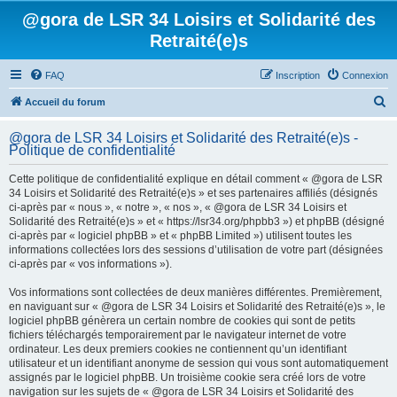
@gora de LSR 34 Loisirs et Solidarité des
Retraité(e)s
FAQ
Inscription
Connexion
R
Accueil du forum
e
@gora de LSR 34 Loisirs et Solidarité des Retraité(e)s -
c
Politique de confidentialité
h
Cette politique de confidentialité explique en détail comment « @gora de LSR
e
34 Loisirs et Solidarité des Retraité(e)s » et ses partenaires affiliés (désignés
ci-après par « nous », « notre », « nos », « @gora de LSR 34 Loisirs et
r
Solidarité des Retraité(e)s » et « https://lsr34.org/phpbb3 ») et phpBB (désigné
c
ci-après par « logiciel phpBB » et « phpBB Limited ») utilisent toutes les
informations collectées lors des sessions d’utilisation de votre part (désignées
h
ci-après par « vos informations »).
e
Vos informations sont collectées de deux manières différentes. Premièrement,
r
en naviguant sur « @gora de LSR 34 Loisirs et Solidarité des Retraité(e)s », le
logiciel phpBB génèrera un certain nombre de cookies qui sont de petits
fichiers téléchargés temporairement par le navigateur internet de votre
ordinateur. Les deux premiers cookies ne contiennent qu’un identifiant
utilisateur et un identifiant anonyme de session qui vous sont automatiquement
assignés par le logiciel phpBB. Un troisième cookie sera créé lors de votre
navigation sur les sujets de « @gora de LSR 34 Loisirs et Solidarité des