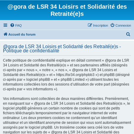
@gora de LSR 34 Loisirs et Solidarité des
Retraité(e)s
FAQ
Inscription
Connexion
R
Accueil du forum
e
@gora de LSR 34 Loisirs et Solidarité des Retraité(e)s -
c
Politique de confidentialité
h
Cette politique de confidentialité explique en détail comment « @gora de LSR
e
34 Loisirs et Solidarité des Retraité(e)s » et ses partenaires affiliés (désignés
ci-après par « nous », « notre », « nos », « @gora de LSR 34 Loisirs et
r
Solidarité des Retraité(e)s » et « https://lsr34.org/phpbb3 ») et phpBB (désigné
c
ci-après par « logiciel phpBB » et « phpBB Limited ») utilisent toutes les
informations collectées lors des sessions d’utilisation de votre part (désignées
h
ci-après par « vos informations »).
e
Vos informations sont collectées de deux manières différentes. Premièrement,
r
en naviguant sur « @gora de LSR 34 Loisirs et Solidarité des Retraité(e)s », le
logiciel phpBB génèrera un certain nombre de cookies qui sont de petits
fichiers téléchargés temporairement par le navigateur internet de votre
ordinateur. Les deux premiers cookies ne contiennent qu’un identifiant
utilisateur et un identifiant anonyme de session qui vous sont automatiquement
assignés par le logiciel phpBB. Un troisième cookie sera créé lors de votre
navigation sur les sujets de « @gora de LSR 34 Loisirs et Solidarité des