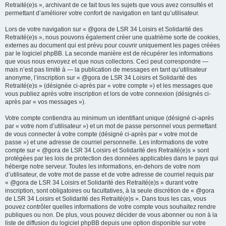
Retraité(e)s », archivant de ce fait tous les sujets que vous avez consultés et
permettant d’améliorer votre confort de navigation en tant qu’utilisateur.
Lors de votre navigation sur « @gora de LSR 34 Loisirs et Solidarité des
Retraité(e)s », nous pouvons également créer une quatrième sorte de cookies,
externes au document qui est prévu pour couvrir uniquement les pages créées
par le logiciel phpBB. La seconde manière est de récupérer les informations
que vous nous envoyez et que nous collectons. Ceci peut correspondre —
mais n’est pas limité à — la publication de messages en tant qu’utilisateur
anonyme, l’inscription sur « @gora de LSR 34 Loisirs et Solidarité des
Retraité(e)s » (désignée ci-après par « votre compte ») et les messages que
vous publiez après votre inscription et lors de votre connexion (désignés ci-
après par « vos messages »).
Votre compte contiendra au minimum un identifiant unique (désigné ci-après
par « votre nom d’utilisateur ») et un mot de passe personnel vous permettant
de vous connecter à votre compte (désigné ci-après par « votre mot de
passe ») et une adresse de courriel personnelle. Les informations de votre
compte sur « @gora de LSR 34 Loisirs et Solidarité des Retraité(e)s » sont
protégées par les lois de protection des données applicables dans le pays qui
héberge notre serveur. Toutes les informations, en-dehors de votre nom
d’utilisateur, de votre mot de passe et de votre adresse de courriel requis par
« @gora de LSR 34 Loisirs et Solidarité des Retraité(e)s » durant votre
inscription, sont obligatoires ou facultatives, à la seule discrétion de « @gora
de LSR 34 Loisirs et Solidarité des Retraité(e)s ». Dans tous les cas, vous
pouvez contrôler quelles informations de votre compte vous souhaitez rendre
publiques ou non. De plus, vous pouvez décider de vous abonner ou non à la
liste de diffusion du logiciel phpBB depuis une option disponible sur votre