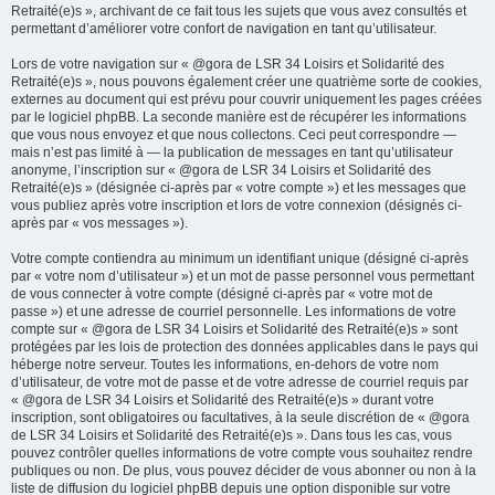
Retraité(e)s », archivant de ce fait tous les sujets que vous avez consultés et
permettant d’améliorer votre confort de navigation en tant qu’utilisateur.
Lors de votre navigation sur « @gora de LSR 34 Loisirs et Solidarité des
Retraité(e)s », nous pouvons également créer une quatrième sorte de cookies,
externes au document qui est prévu pour couvrir uniquement les pages créées
par le logiciel phpBB. La seconde manière est de récupérer les informations
que vous nous envoyez et que nous collectons. Ceci peut correspondre —
mais n’est pas limité à — la publication de messages en tant qu’utilisateur
anonyme, l’inscription sur « @gora de LSR 34 Loisirs et Solidarité des
Retraité(e)s » (désignée ci-après par « votre compte ») et les messages que
vous publiez après votre inscription et lors de votre connexion (désignés ci-
après par « vos messages »).
Votre compte contiendra au minimum un identifiant unique (désigné ci-après
par « votre nom d’utilisateur ») et un mot de passe personnel vous permettant
de vous connecter à votre compte (désigné ci-après par « votre mot de
passe ») et une adresse de courriel personnelle. Les informations de votre
compte sur « @gora de LSR 34 Loisirs et Solidarité des Retraité(e)s » sont
protégées par les lois de protection des données applicables dans le pays qui
héberge notre serveur. Toutes les informations, en-dehors de votre nom
d’utilisateur, de votre mot de passe et de votre adresse de courriel requis par
« @gora de LSR 34 Loisirs et Solidarité des Retraité(e)s » durant votre
inscription, sont obligatoires ou facultatives, à la seule discrétion de « @gora
de LSR 34 Loisirs et Solidarité des Retraité(e)s ». Dans tous les cas, vous
pouvez contrôler quelles informations de votre compte vous souhaitez rendre
publiques ou non. De plus, vous pouvez décider de vous abonner ou non à la
liste de diffusion du logiciel phpBB depuis une option disponible sur votre