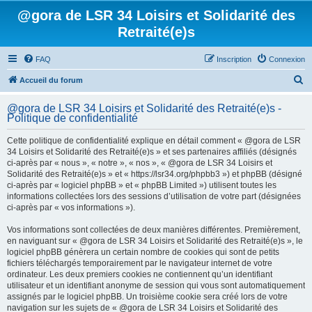
@gora de LSR 34 Loisirs et Solidarité des
Retraité(e)s
FAQ
Inscription
Connexion
R
Accueil du forum
e
@gora de LSR 34 Loisirs et Solidarité des Retraité(e)s -
c
Politique de confidentialité
h
Cette politique de confidentialité explique en détail comment « @gora de LSR
e
34 Loisirs et Solidarité des Retraité(e)s » et ses partenaires affiliés (désignés
ci-après par « nous », « notre », « nos », « @gora de LSR 34 Loisirs et
r
Solidarité des Retraité(e)s » et « https://lsr34.org/phpbb3 ») et phpBB (désigné
c
ci-après par « logiciel phpBB » et « phpBB Limited ») utilisent toutes les
informations collectées lors des sessions d’utilisation de votre part (désignées
h
ci-après par « vos informations »).
e
Vos informations sont collectées de deux manières différentes. Premièrement,
r
en naviguant sur « @gora de LSR 34 Loisirs et Solidarité des Retraité(e)s », le
logiciel phpBB génèrera un certain nombre de cookies qui sont de petits
fichiers téléchargés temporairement par le navigateur internet de votre
ordinateur. Les deux premiers cookies ne contiennent qu’un identifiant
utilisateur et un identifiant anonyme de session qui vous sont automatiquement
assignés par le logiciel phpBB. Un troisième cookie sera créé lors de votre
navigation sur les sujets de « @gora de LSR 34 Loisirs et Solidarité des