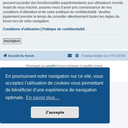
peuvent accorder des fonctionnalités supplémentaires aux utilisateurs inscrits.
Avant de vous inscrire, assurez-vous d’avoir pris connaissance de nos
conditions d’utilisation et de notre politique de confidentialité. Veuillez
également prendre le temps de consulter attentivement toutes les règles du
forum lors de votre navigation.
Conditions d’utilisation
|
Politique de confidentialité
Inscription
Accueil du forum
Fuseau horaire sur
UTC+02:00
Développé par
phpBB
® Forum Software © phpBB Limited
Traduction française officielle
©
Miles Cellar
En poursuivant votre navigation sur ce site, vous
Confidentialité
|
Conditions
acceptez l’utilisation de cookies vous permettant
de bénéficier d’une expérience de navigation
optimale.
En savoir plus…
J’accepte