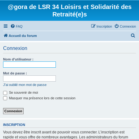
@gora de LSR 34 Loisirs et Solidarité des
Retraité(e)s
FAQ
Inscription
Connexion
R
Accueil du forum
e
Connexion
c
h
Nom d’utilisateur :
e
r
Mot de passe :
c
J’ai oublié mon mot de passe
h
Se souvenir de moi
e
Masquer ma présence lors de cette session
r
INSCRIPTION
Vous devez être inscrit avant de pouvoir vous connecter. L’inscription est
rapide et vous offre de nombreux avantages. Les administrateurs du forum