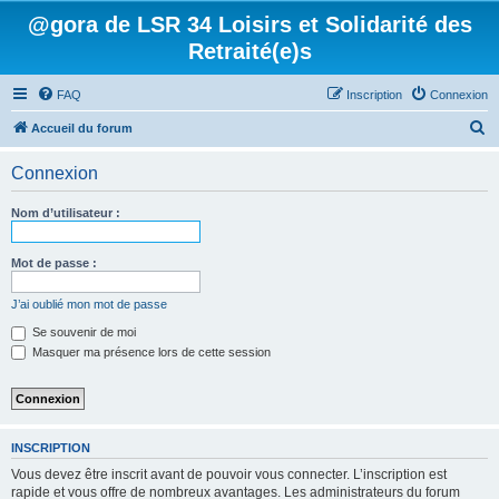
@gora de LSR 34 Loisirs et Solidarité des
Retraité(e)s
FAQ
Inscription
Connexion
R
Accueil du forum
e
Connexion
c
h
Nom d’utilisateur :
e
r
Mot de passe :
c
J’ai oublié mon mot de passe
h
Se souvenir de moi
e
Masquer ma présence lors de cette session
r
INSCRIPTION
Vous devez être inscrit avant de pouvoir vous connecter. L’inscription est
rapide et vous offre de nombreux avantages. Les administrateurs du forum