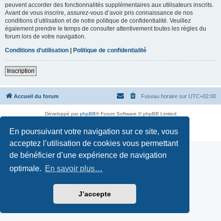
peuvent accorder des fonctionnalités supplémentaires aux utilisateurs inscrits.
Avant de vous inscrire, assurez-vous d’avoir pris connaissance de nos
conditions d’utilisation et de notre politique de confidentialité. Veuillez
également prendre le temps de consulter attentivement toutes les règles du
forum lors de votre navigation.
Conditions d’utilisation
|
Politique de confidentialité
Inscription
Accueil du forum
Fuseau horaire sur
UTC+02:00
Développé par
phpBB
® Forum Software © phpBB Limited
Traduction française officielle
©
Miles Cellar
En poursuivant votre navigation sur ce site, vous
Confidentialité
|
Conditions
acceptez l’utilisation de cookies vous permettant
de bénéficier d’une expérience de navigation
optimale.
En savoir plus…
J’accepte