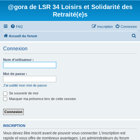
@gora de LSR 34 Loisirs et Solidarité des
Retraité(e)s
FAQ
Inscription
Connexion
R
Accueil du forum
e
Connexion
c
h
Nom d’utilisateur :
e
r
Mot de passe :
c
J’ai oublié mon mot de passe
h
Se souvenir de moi
e
Masquer ma présence lors de cette session
r
INSCRIPTION
Vous devez être inscrit avant de pouvoir vous connecter. L’inscription est
rapide et vous offre de nombreux avantages. Les administrateurs du forum