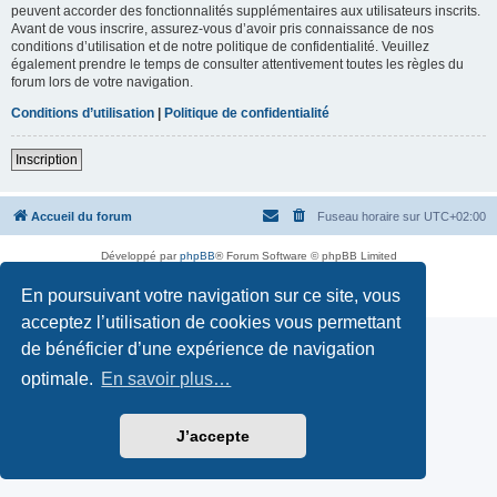
peuvent accorder des fonctionnalités supplémentaires aux utilisateurs inscrits.
Avant de vous inscrire, assurez-vous d’avoir pris connaissance de nos
conditions d’utilisation et de notre politique de confidentialité. Veuillez
également prendre le temps de consulter attentivement toutes les règles du
forum lors de votre navigation.
Conditions d’utilisation
|
Politique de confidentialité
Inscription
Accueil du forum
Fuseau horaire sur
UTC+02:00
Développé par
phpBB
® Forum Software © phpBB Limited
Traduction française officielle
©
Miles Cellar
En poursuivant votre navigation sur ce site, vous
Confidentialité
|
Conditions
acceptez l’utilisation de cookies vous permettant
de bénéficier d’une expérience de navigation
optimale.
En savoir plus…
J’accepte