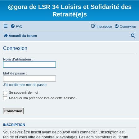
@gora de LSR 34 Loisirs et Solidarité des
Retraité(e)s
FAQ
Inscription
Connexion
R
Accueil du forum
e
Connexion
c
h
Nom d’utilisateur :
e
r
Mot de passe :
c
J’ai oublié mon mot de passe
h
Se souvenir de moi
e
Masquer ma présence lors de cette session
r
INSCRIPTION
Vous devez être inscrit avant de pouvoir vous connecter. L’inscription est
rapide et vous offre de nombreux avantages. Les administrateurs du forum