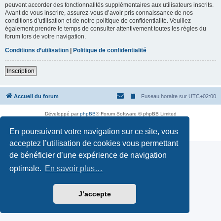
peuvent accorder des fonctionnalités supplémentaires aux utilisateurs inscrits.
Avant de vous inscrire, assurez-vous d’avoir pris connaissance de nos
conditions d’utilisation et de notre politique de confidentialité. Veuillez
également prendre le temps de consulter attentivement toutes les règles du
forum lors de votre navigation.
Conditions d’utilisation
|
Politique de confidentialité
Inscription
Accueil du forum
Fuseau horaire sur
UTC+02:00
Développé par
phpBB
® Forum Software © phpBB Limited
Traduction française officielle
©
Miles Cellar
En poursuivant votre navigation sur ce site, vous
Confidentialité
|
Conditions
acceptez l’utilisation de cookies vous permettant
de bénéficier d’une expérience de navigation
optimale.
En savoir plus…
J’accepte