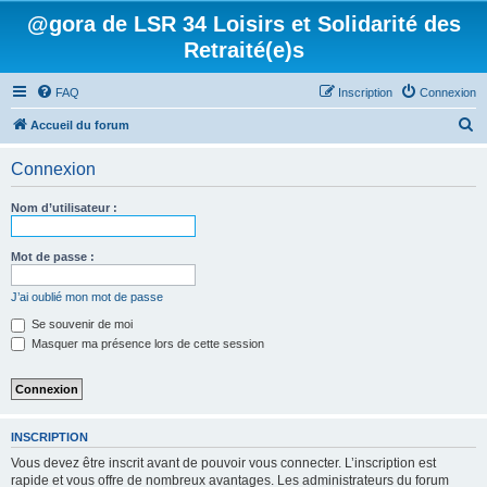
@gora de LSR 34 Loisirs et Solidarité des
Retraité(e)s
FAQ
Inscription
Connexion
R
Accueil du forum
e
Connexion
c
h
Nom d’utilisateur :
e
r
Mot de passe :
c
J’ai oublié mon mot de passe
h
Se souvenir de moi
e
Masquer ma présence lors de cette session
r
INSCRIPTION
Vous devez être inscrit avant de pouvoir vous connecter. L’inscription est
rapide et vous offre de nombreux avantages. Les administrateurs du forum