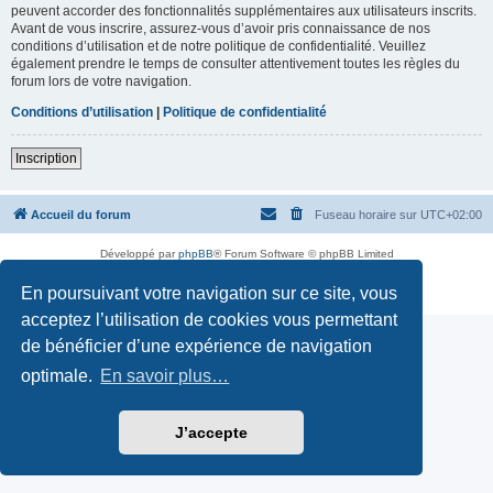
peuvent accorder des fonctionnalités supplémentaires aux utilisateurs inscrits.
Avant de vous inscrire, assurez-vous d’avoir pris connaissance de nos
conditions d’utilisation et de notre politique de confidentialité. Veuillez
également prendre le temps de consulter attentivement toutes les règles du
forum lors de votre navigation.
Conditions d’utilisation
|
Politique de confidentialité
Inscription
Accueil du forum
Fuseau horaire sur
UTC+02:00
Développé par
phpBB
® Forum Software © phpBB Limited
Traduction française officielle
©
Miles Cellar
En poursuivant votre navigation sur ce site, vous
Confidentialité
|
Conditions
acceptez l’utilisation de cookies vous permettant
de bénéficier d’une expérience de navigation
optimale.
En savoir plus…
J’accepte