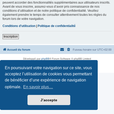
peuvent accorder des fonctionnalités supplémentaires aux utilisateurs inscrits.
Avant de vous inscrire, assurez-vous d’avoir pris connaissance de nos
conditions d’utilisation et de notre politique de confidentialité. Veuillez
également prendre le temps de consulter attentivement toutes les règles du
forum lors de votre navigation.
Conditions d’utilisation
|
Politique de confidentialité
Inscription
Accueil du forum
Fuseau horaire sur
UTC+02:00
Développé par
phpBB
® Forum Software © phpBB Limited
Traduction française officielle
©
Miles Cellar
En poursuivant votre navigation sur ce site, vous
Confidentialité
|
Conditions
acceptez l’utilisation de cookies vous permettant
de bénéficier d’une expérience de navigation
optimale.
En savoir plus…
J’accepte