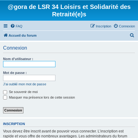
@gora de LSR 34 Loisirs et Solidarité des
Retraité(e)s
FAQ
Inscription
Connexion
R
Accueil du forum
e
Connexion
c
h
Nom d’utilisateur :
e
r
Mot de passe :
c
J’ai oublié mon mot de passe
h
Se souvenir de moi
e
Masquer ma présence lors de cette session
r
INSCRIPTION
Vous devez être inscrit avant de pouvoir vous connecter. L’inscription est
rapide et vous offre de nombreux avantages. Les administrateurs du forum