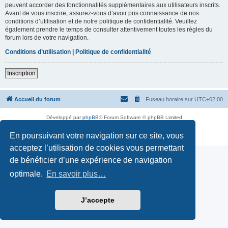
peuvent accorder des fonctionnalités supplémentaires aux utilisateurs inscrits.
Avant de vous inscrire, assurez-vous d’avoir pris connaissance de nos
conditions d’utilisation et de notre politique de confidentialité. Veuillez
également prendre le temps de consulter attentivement toutes les règles du
forum lors de votre navigation.
Conditions d’utilisation
|
Politique de confidentialité
Inscription
Accueil du forum
Fuseau horaire sur
UTC+02:00
Développé par
phpBB
® Forum Software © phpBB Limited
Traduction française officielle
©
Miles Cellar
En poursuivant votre navigation sur ce site, vous
Confidentialité
|
Conditions
acceptez l’utilisation de cookies vous permettant
de bénéficier d’une expérience de navigation
optimale.
En savoir plus…
J’accepte