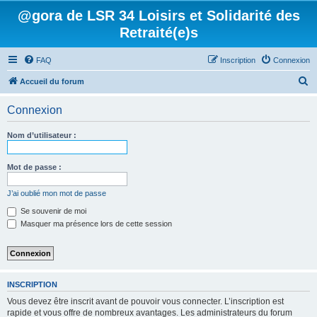
@gora de LSR 34 Loisirs et Solidarité des
Retraité(e)s
FAQ
Inscription
Connexion
R
Accueil du forum
e
Connexion
c
h
Nom d’utilisateur :
e
r
Mot de passe :
c
J’ai oublié mon mot de passe
h
Se souvenir de moi
e
Masquer ma présence lors de cette session
r
INSCRIPTION
Vous devez être inscrit avant de pouvoir vous connecter. L’inscription est
rapide et vous offre de nombreux avantages. Les administrateurs du forum