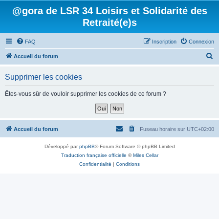
@gora de LSR 34 Loisirs et Solidarité des
Retraité(e)s
FAQ
Inscription
Connexion
R
Accueil du forum
e
Supprimer les cookies
c
h
Êtes-vous sûr de vouloir supprimer les cookies de ce forum ?
e
r
c
Accueil du forum
Fuseau horaire sur
UTC+02:00
h
Développé par
phpBB
® Forum Software © phpBB Limited
e
Traduction française officielle
©
Miles Cellar
r
Confidentialité
|
Conditions