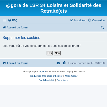
@gora de LSR 34 Loisirs et Solidarité des
Retraité(e)s
FAQ
Inscription
Connexion
R
Accueil du forum
e
Supprimer les cookies
c
h
Êtes-vous sûr de vouloir supprimer les cookies de ce forum ?
e
r
c
Accueil du forum
Fuseau horaire sur
UTC+02:00
h
Développé par
phpBB
® Forum Software © phpBB Limited
e
Traduction française officielle
©
Miles Cellar
r
Confidentialité
|
Conditions