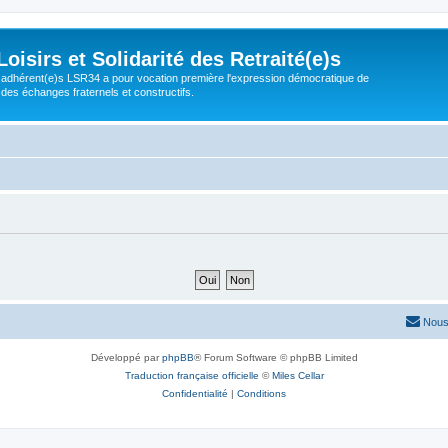
isirs et Solidarité des Retraité(e)s
adhérent(e)s LSR34 a pour vocation première l'expression démocratique de
 des échanges fraternels et constructifs.
Nous
Développé par
phpBB
® Forum Software © phpBB Limited
Traduction française officielle
©
Miles Cellar
Confidentialité
|
Conditions