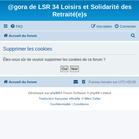
@gora de LSR 34 Loisirs et Solidarité des
Retraité(e)s
FAQ
Inscription
Connexion
R
Accueil du forum
e
Supprimer les cookies
c
h
Êtes-vous sûr de vouloir supprimer les cookies de ce forum ?
e
r
c
Accueil du forum
Fuseau horaire sur
UTC+02:00
h
Développé par
phpBB
® Forum Software © phpBB Limited
e
Traduction française officielle
©
Miles Cellar
r
Confidentialité
|
Conditions