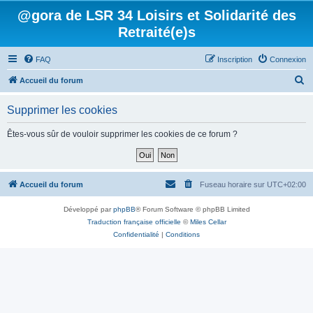
@gora de LSR 34 Loisirs et Solidarité des
Retraité(e)s
FAQ
Inscription
Connexion
R
Accueil du forum
e
Supprimer les cookies
c
h
Êtes-vous sûr de vouloir supprimer les cookies de ce forum ?
e
r
c
Accueil du forum
Fuseau horaire sur
UTC+02:00
h
Développé par
phpBB
® Forum Software © phpBB Limited
e
Traduction française officielle
©
Miles Cellar
r
Confidentialité
|
Conditions