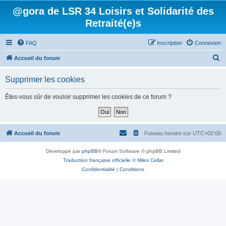
@gora de LSR 34 Loisirs et Solidarité des
Retraité(e)s
FAQ
Inscription
Connexion
R
Accueil du forum
e
Supprimer les cookies
c
h
Êtes-vous sûr de vouloir supprimer les cookies de ce forum ?
e
r
c
Accueil du forum
Fuseau horaire sur
UTC+02:00
h
Développé par
phpBB
® Forum Software © phpBB Limited
e
Traduction française officielle
©
Miles Cellar
r
Confidentialité
|
Conditions