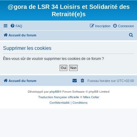
@gora de LSR 34 Loisirs et Solidarité des
Retraité(e)s
FAQ
Inscription
Connexion
R
Accueil du forum
e
Supprimer les cookies
c
h
Êtes-vous sûr de vouloir supprimer les cookies de ce forum ?
e
r
c
Accueil du forum
Fuseau horaire sur
UTC+02:00
h
Développé par
phpBB
® Forum Software © phpBB Limited
e
Traduction française officielle
©
Miles Cellar
r
Confidentialité
|
Conditions