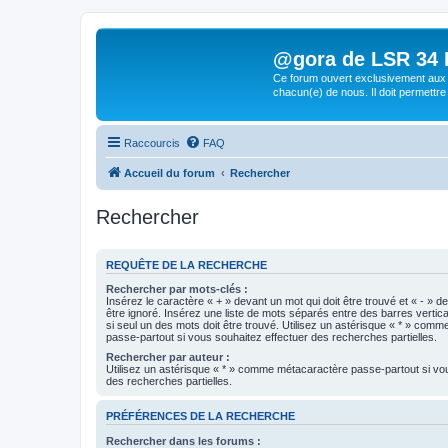
@gora de LSR 34 Lo
Ce forum ouvert exclusivement aux 
chacun(e) de nous. Il doit permettre
Raccourcis
FAQ
Accueil du forum
Rechercher
Rechercher
REQUÊTE DE LA RECHERCHE
Rechercher par mots-clés :
Insérez le caractère « + » devant un mot qui doit être trouvé et « - » d
être ignoré. Insérez une liste de mots séparés entre des barres vertica
si seul un des mots doit être trouvé. Utilisez un astérisque « * » com
passe-partout si vous souhaitez effectuer des recherches partielles.
Rechercher par auteur :
Utilisez un astérisque « * » comme métacaractère passe-partout si vo
des recherches partielles.
PRÉFÉRENCES DE LA RECHERCHE
Rechercher dans les forums :