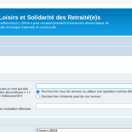
isirs et Solidarité des Retraité(e)s
adhérent(e)s LSR34 a pour vocation première l'expression démocratique de
 des échanges fraternels et constructifs.
evant un mot qui doit
Rechercher tous les termes ou utiliser une question comme él
les discontinues « | »
me métacaractère
Rechercher n’importe quel de ces termes
us souhaitez effectuer